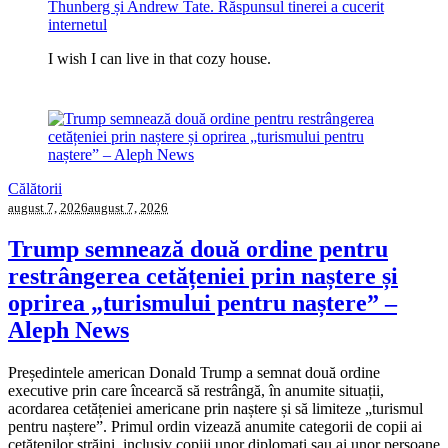
Thunberg și Andrew Tate. Răspunsul tinerei a cucerit
internetul
I wish I can live in that cozy house.
Călătorii
august 7, 2026
august 7, 2026
Trump semnează două ordine pentru
restrângerea cetățeniei prin naștere și
oprirea „turismului pentru naștere” –
Aleph News
Președintele american Donald Trump a semnat două ordine
executive prin care încearcă să restrângă, în anumite situații,
acordarea cetățeniei americane prin naștere și să limiteze „turismul
pentru naștere”. Primul ordin vizează anumite categorii de copii ai
cetățenilor străini, inclusiv copiii unor diplomați sau ai unor persoane