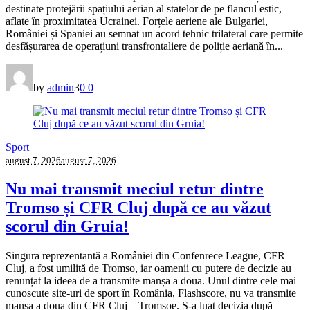
destinate protejării spațiului aerian al statelor de pe flancul estic,
aflate în proximitatea Ucrainei. Forțele aeriene ale Bulgariei,
României și Spaniei au semnat un acord tehnic trilateral care permite
desfășurarea de operațiuni transfrontaliere de poliție aeriană în...
by
admin
3
0
0
Sport
august 7, 2026
august 7, 2026
Nu mai transmit meciul retur dintre
Tromso și CFR Cluj după ce au văzut
scorul din Gruia!
Singura reprezentantă a României din Confenrece League, CFR
Cluj, a fost umilită de Tromso, iar oamenii cu putere de decizie au
renunțat la ideea de a transmite manșa a doua. Unul dintre cele mai
cunoscute site-uri de sport în România, Flashscore, nu va transmite
manșa a doua din CFR Cluj – Tromsoe. S-a luat decizia după