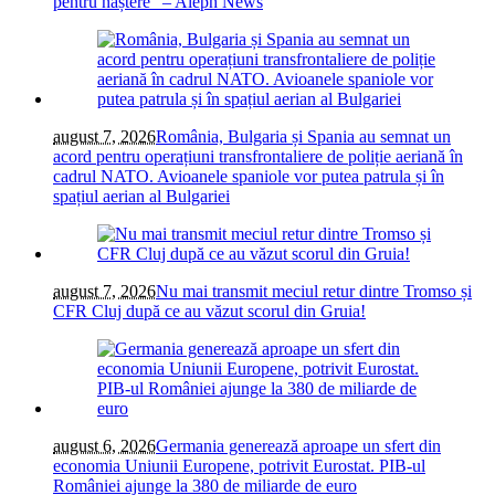
pentru naștere” – Aleph News
august 7, 2026
România, Bulgaria și Spania au semnat un
acord pentru operațiuni transfrontaliere de poliție aeriană în
cadrul NATO. Avioanele spaniole vor putea patrula și în
spațiul aerian al Bulgariei
august 7, 2026
Nu mai transmit meciul retur dintre Tromso și
CFR Cluj după ce au văzut scorul din Gruia!
august 6, 2026
Germania generează aproape un sfert din
economia Uniunii Europene, potrivit Eurostat. PIB-ul
României ajunge la 380 de miliarde de euro