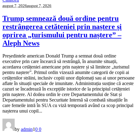
august 7, 2026
august 7, 2026
Trump semnează două ordine pentru
restrângerea cetățeniei prin naștere și
oprirea „turismului pentru naștere” –
Aleph News
Președintele american Donald Trump a semnat două ordine
executive prin care încearcă să restrângă, în anumite situații,
acordarea cetățeniei americane prin naștere și să limiteze „turismul
pentru naștere”. Primul ordin vizează anumite categorii de copii ai
cetățenilor străini, inclusiv copiii unor diplomați sau ai unor persoane
aflate în situații speciale de imunitate. Administrația susține că aceste
cazuri se încadrează în excepțiile istorice de la principiul cetățeniei
prin naștere. Al doilea ordin le cere Departamentului de Stat și
Departamentului pentru Securitate Internă să combată situațiile în
care femeile intră în SUA cu viză temporară având ca scop principal
nașterea unui copil...
by
admin
1
0
0