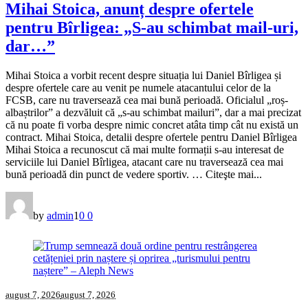
Mihai Stoica, anunț despre ofertele
pentru Bîrligea: „S-au schimbat mail-uri,
dar…”
Mihai Stoica a vorbit recent despre situația lui Daniel Bîrligea și
despre ofertele care au venit pe numele atacantului celor de la
FCSB, care nu traversează cea mai bună perioadă. Oficialul „roș-
albaștrilor” a dezvăluit că „s-au schimbat mailuri”, dar a mai precizat
că nu poate fi vorba despre nimic concret atâta timp cât nu există un
contract. Mihai Stoica, detalii despre ofertele pentru Daniel Bîrligea
Mihai Stoica a recunoscut că mai multe formații s-au interesat de
serviciile lui Daniel Bîrligea, atacant care nu traversează cea mai
bună perioadă din punct de vedere sportiv. … Citeşte mai...
by
admin
1
0
0
august 7, 2026
august 7, 2026