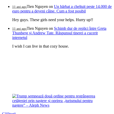
Tien Nguyen
on
Un bărbat a cheltuit peste 14.000 de
11 ani ago
euro pentru a deveni câine. Cum a fost posibil
Hey guys. These girls need your helps. Hurry up!!
Tien Nguyen
on
Schimb dur de replici între Greta
11 ani ago
Thunberg și Andrew Tate. Răspunsul tinerei a cucerit
internetul
I wish I can live in that cozy house.
Călătorii