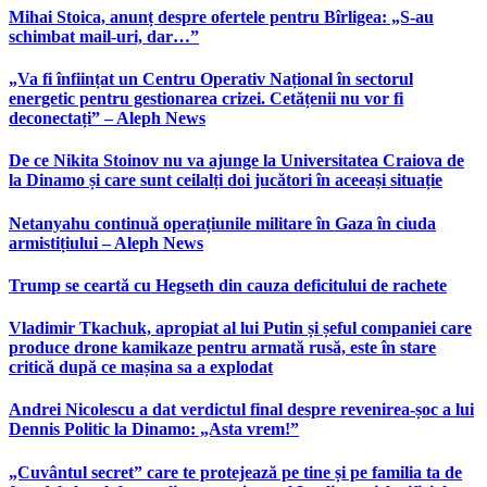
Mihai Stoica, anunț despre ofertele pentru Bîrligea: „S-au
schimbat mail-uri, dar…”
„Va fi înființat un Centru Operativ Național în sectorul
energetic pentru gestionarea crizei. Cetățenii nu vor fi
deconectați” – Aleph News
De ce Nikita Stoinov nu va ajunge la Universitatea Craiova de
la Dinamo și care sunt ceilalți doi jucători în aceeași situație
Netanyahu continuă operațiunile militare în Gaza în ciuda
armistițiului – Aleph News
Trump se ceartă cu Hegseth din cauza deficitului de rachete
Vladimir Tkachuk, apropiat al lui Putin și șeful companiei care
produce drone kamikaze pentru armată rusă, este în stare
critică după ce mașina sa a explodat
Andrei Nicolescu a dat verdictul final despre revenirea-șoc a lui
Dennis Politic la Dinamo: „Asta vrem!”
„Cuvântul secret” care te protejează pe tine și pe familia ta de