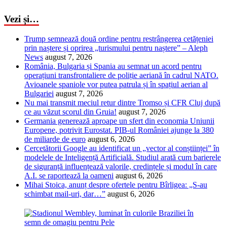
Vezi și…
Trump semnează două ordine pentru restrângerea cetățeniei
prin naștere și oprirea „turismului pentru naștere” – Aleph
News
august 7, 2026
România, Bulgaria și Spania au semnat un acord pentru
operațiuni transfrontaliere de poliție aeriană în cadrul NATO.
Avioanele spaniole vor putea patrula și în spațiul aerian al
Bulgariei
august 7, 2026
Nu mai transmit meciul retur dintre Tromso și CFR Cluj după
ce au văzut scorul din Gruia!
august 7, 2026
Germania generează aproape un sfert din economia Uniunii
Europene, potrivit Eurostat. PIB-ul României ajunge la 380
de miliarde de euro
august 6, 2026
Cercetătorii Google au identificat un „vector al conștiinței” în
modelele de Inteligență Artificială. Studiul arată cum barierele
de siguranță influențează valorile, credințele și modul în care
A.I. se raportează la oameni
august 6, 2026
Mihai Stoica, anunț despre ofertele pentru Bîrligea: „S-au
schimbat mail-uri, dar…”
august 6, 2026