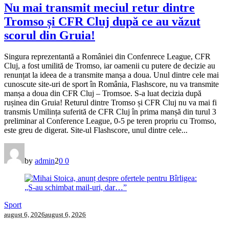
Nu mai transmit meciul retur dintre
Tromso și CFR Cluj după ce au văzut
scorul din Gruia!
Singura reprezentantă a României din Confenrece League, CFR
Cluj, a fost umilită de Tromso, iar oamenii cu putere de decizie au
renunțat la ideea de a transmite manșa a doua. Unul dintre cele mai
cunoscute site-uri de sport în România, Flashscore, nu va transmite
manșa a doua din CFR Cluj – Tromsoe. S-a luat decizia după
rușinea din Gruia! Returul dintre Tromso și CFR Cluj nu va mai fi
transmis Umilința suferită de CFR Cluj în prima manșă din turul 3
preliminar al Conference League, 0-5 pe teren propriu cu Tromso,
este greu de digerat. Site-ul Flashscore, unul dintre cele...
by
admin
2
0
0
Sport
august 6, 2026
august 6, 2026