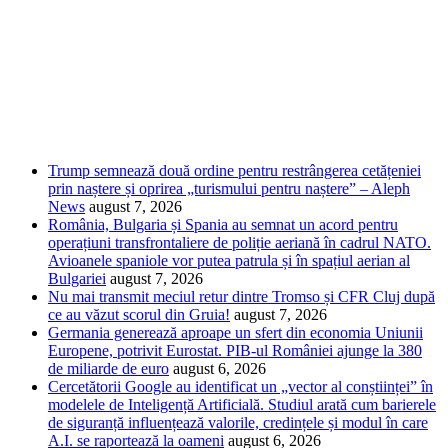
Trump semnează două ordine pentru restrângerea cetățeniei
prin naștere și oprirea „turismului pentru naștere” – Aleph
News
august 7, 2026
România, Bulgaria și Spania au semnat un acord pentru
operațiuni transfrontaliere de poliție aeriană în cadrul NATO.
Avioanele spaniole vor putea patrula și în spațiul aerian al
Bulgariei
august 7, 2026
Nu mai transmit meciul retur dintre Tromso și CFR Cluj după
ce au văzut scorul din Gruia!
august 7, 2026
Germania generează aproape un sfert din economia Uniunii
Europene, potrivit Eurostat. PIB-ul României ajunge la 380
de miliarde de euro
august 6, 2026
Cercetătorii Google au identificat un „vector al conștiinței” în
modelele de Inteligență Artificială. Studiul arată cum barierele
de siguranță influențează valorile, credințele și modul în care
A.I. se raportează la oameni
august 6, 2026