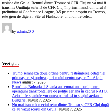
rușinea din Gruia! Returul dintre Tromso și CFR Cluj nu va mai fi
transmis Umilința suferită de CFR Cluj în prima manșă din turul 3
preliminar al Conference League, 0-5 pe teren propriu cu Tromso,
este greu de digerat. Site-ul Flashscore, unul dintre cele...
by
admin
2
0
0
Vezi și…
Trump semnează două ordine pentru restrângerea cetățeniei
prin naștere și oprirea „turismului pentru naștere” – Aleph
News
august 7, 2026
România, Bulgaria și Spania au semnat un acord pentru
operațiuni transfrontaliere de poliție aeriană în cadrul NATO.
Avioanele spaniole vor putea patrula și în spațiul aerian al
Bulgariei
august 7, 2026
Nu mai transmit meciul retur dintre Tromso și CFR Cluj după
ce au văzut scorul din Gruia!
august 7, 2026