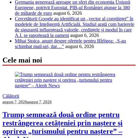
Germania generează aproape un sfert din economia Uniunii
Europene, potrivit Eurostat. PIB-ul României ajunge la 380
de miliarde de euro
august 6, 2026
Cercetătorii Google au identificat un „vector al conștiinței” în
modelele de Inteligență Artificială. Studiul arată cum barierele
de siguranță influențează valorile, credințele și modul în care
A.I. se raportează la oameni
august 6, 2026
Mihai Stoica, anunț despre ofertele pentru Bîrligea: „S-au
schimbat mail-uri, dar…”
august 6, 2026
Cele mai noi
Călătorii
august 7, 2026
august 7, 2026
Trump semnează două ordine pentru
restrângerea cetățeniei prin naștere și
oprirea „turismului pentru naștere” –