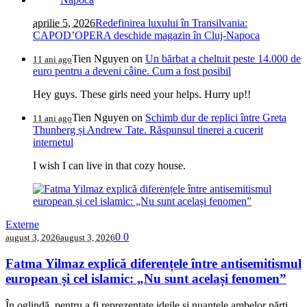
aprilie 5, 2026
Redefinirea luxului în Transilvania:
CAPOD’OPERA deschide magazin în Cluj-Napoca
Tien Nguyen
on
Un bărbat a cheltuit peste 14.000 de
11 ani ago
euro pentru a deveni câine. Cum a fost posibil
Hey guys. These girls need your helps. Hurry up!!
Tien Nguyen
on
Schimb dur de replici între Greta
11 ani ago
Thunberg și Andrew Tate. Răspunsul tinerei a cucerit
internetul
I wish I can live in that cozy house.
Externe
0
0
august 3, 2026
august 3, 2026
Fatma Yilmaz explică diferențele între antisemitismul
european și cel islamic: „Nu sunt același fenomen”
În oglindă, pentru a fi reprezentate ideile și nuanțele ambelor părți