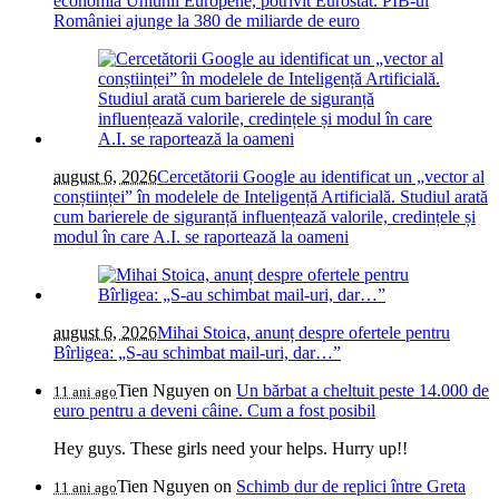
economia Uniunii Europene, potrivit Eurostat. PIB-ul
României ajunge la 380 de miliarde de euro
august 6, 2026
Cercetătorii Google au identificat un „vector al
conștiinței” în modelele de Inteligență Artificială. Studiul arată
cum barierele de siguranță influențează valorile, credințele și
modul în care A.I. se raportează la oameni
august 6, 2026
Mihai Stoica, anunț despre ofertele pentru
Bîrligea: „S-au schimbat mail-uri, dar…”
Tien Nguyen
on
Un bărbat a cheltuit peste 14.000 de
11 ani ago
euro pentru a deveni câine. Cum a fost posibil
Hey guys. These girls need your helps. Hurry up!!
Tien Nguyen
on
Schimb dur de replici între Greta
11 ani ago