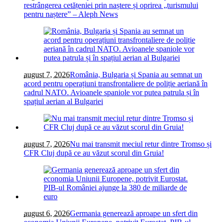
restrângerea cetățeniei prin naștere și oprirea „turismului
pentru naștere” – Aleph News
august 7, 2026
România, Bulgaria și Spania au semnat un
acord pentru operațiuni transfrontaliere de poliție aeriană în
cadrul NATO. Avioanele spaniole vor putea patrula și în
spațiul aerian al Bulgariei
august 7, 2026
Nu mai transmit meciul retur dintre Tromso și
CFR Cluj după ce au văzut scorul din Gruia!
august 6, 2026
Germania generează aproape un sfert din