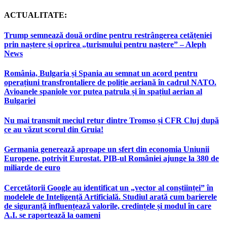
ACTUALITATE:
Trump semnează două ordine pentru restrângerea cetățeniei
prin naștere și oprirea „turismului pentru naștere” – Aleph
News
România, Bulgaria și Spania au semnat un acord pentru
operațiuni transfrontaliere de poliție aeriană în cadrul NATO.
Avioanele spaniole vor putea patrula și în spațiul aerian al
Bulgariei
Nu mai transmit meciul retur dintre Tromso și CFR Cluj după
ce au văzut scorul din Gruia!
Germania generează aproape un sfert din economia Uniunii
Europene, potrivit Eurostat. PIB-ul României ajunge la 380 de
miliarde de euro
Cercetătorii Google au identificat un „vector al conștiinței” în
modelele de Inteligență Artificială. Studiul arată cum barierele
de siguranță influențează valorile, credințele și modul în care
A.I. se raportează la oameni