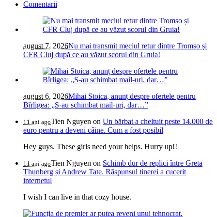
Comentarii
august 7, 2026
Nu mai transmit meciul retur dintre Tromso și
CFR Cluj după ce au văzut scorul din Gruia!
august 6, 2026
Mihai Stoica, anunț despre ofertele pentru
Bîrligea: „S-au schimbat mail-uri, dar…”
Tien Nguyen
on
Un bărbat a cheltuit peste 14.000 de
11 ani ago
euro pentru a deveni câine. Cum a fost posibil
Hey guys. These girls need your helps. Hurry up!!
Tien Nguyen
on
Schimb dur de replici între Greta
11 ani ago
Thunberg și Andrew Tate. Răspunsul tinerei a cucerit
internetul
I wish I can live in that cozy house.