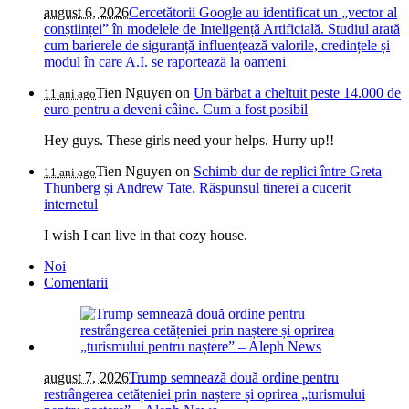
august 6, 2026
Cercetătorii Google au identificat un „vector al
conștiinței” în modelele de Inteligență Artificială. Studiul arată
cum barierele de siguranță influențează valorile, credințele și
modul în care A.I. se raportează la oameni
Tien Nguyen
on
Un bărbat a cheltuit peste 14.000 de
11 ani ago
euro pentru a deveni câine. Cum a fost posibil
Hey guys. These girls need your helps. Hurry up!!
Tien Nguyen
on
Schimb dur de replici între Greta
11 ani ago
Thunberg și Andrew Tate. Răspunsul tinerei a cucerit
internetul
I wish I can live in that cozy house.
Noi
Comentarii
august 7, 2026
Trump semnează două ordine pentru
restrângerea cetățeniei prin naștere și oprirea „turismului