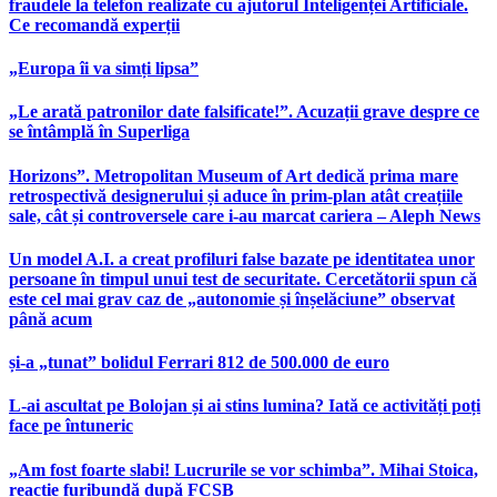
fraudele la telefon realizate cu ajutorul Inteligenței Artificiale.
Ce recomandă experții
„Europa îi va simți lipsa”
„Le arată patronilor date falsificate!”. Acuzații grave despre ce
se întâmplă în Superliga
Horizons”. Metropolitan Museum of Art dedică prima mare
retrospectivă designerului și aduce în prim-plan atât creațiile
sale, cât și controversele care i-au marcat cariera – Aleph News
Un model A.I. a creat profiluri false bazate pe identitatea unor
persoane în timpul unui test de securitate. Cercetătorii spun că
este cel mai grav caz de „autonomie și înșelăciune” observat
până acum
și-a „tunat” bolidul Ferrari 812 de 500.000 de euro
L-ai ascultat pe Bolojan și ai stins lumina? Iată ce activități poți
face pe întuneric
„Am fost foarte slabi! Lucrurile se vor schimba”. Mihai Stoica,
reacție furibundă după FCSB