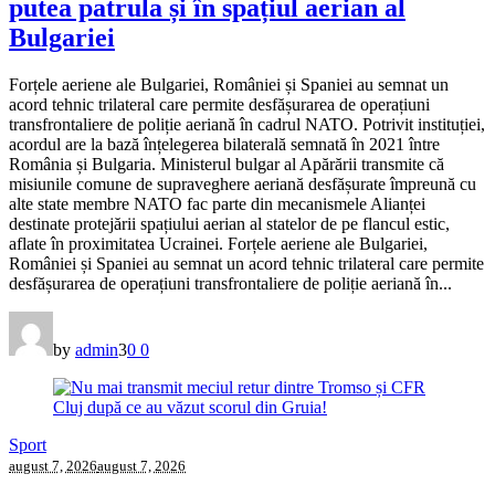
putea patrula și în spațiul aerian al
Bulgariei
Forțele aeriene ale Bulgariei, României și Spaniei au semnat un
acord tehnic trilateral care permite desfășurarea de operațiuni
transfrontaliere de poliție aeriană în cadrul NATO. Potrivit instituției,
acordul are la bază înțelegerea bilaterală semnată în 2021 între
România și Bulgaria. Ministerul bulgar al Apărării transmite că
misiunile comune de supraveghere aeriană desfășurate împreună cu
alte state membre NATO fac parte din mecanismele Alianței
destinate protejării spațiului aerian al statelor de pe flancul estic,
aflate în proximitatea Ucrainei. Forțele aeriene ale Bulgariei,
României și Spaniei au semnat un acord tehnic trilateral care permite
desfășurarea de operațiuni transfrontaliere de poliție aeriană în...
by
admin
3
0
0
Sport
august 7, 2026
august 7, 2026