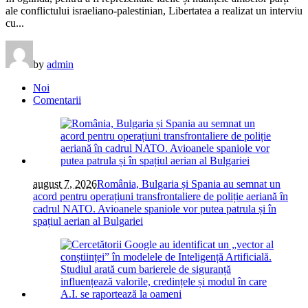
ale conflictului israeliano-palestinian, Libertatea a realizat un interviu
cu...
by
admin
Noi
Comentarii
august 7, 2026
România, Bulgaria și Spania au semnat un
acord pentru operațiuni transfrontaliere de poliție aeriană în
cadrul NATO. Avioanele spaniole vor putea patrula și în
spațiul aerian al Bulgariei