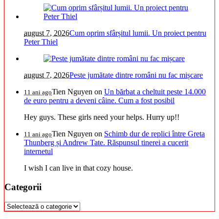
august 7, 2026
Cum oprim sfârșitul lumii. Un proiect pentru
Peter Thiel
august 7, 2026
Peste jumătate dintre români nu fac mișcare
Tien Nguyen
on
Un bărbat a cheltuit peste 14.000
11 ani ago
de euro pentru a deveni câine. Cum a fost posibil
Hey guys. These girls need your helps. Hurry up!!
Tien Nguyen
on
Schimb dur de replici între Greta
11 ani ago
Thunberg și Andrew Tate. Răspunsul tinerei a cucerit
internetul
I wish I can live in that cozy house.
Categorii
Categorii