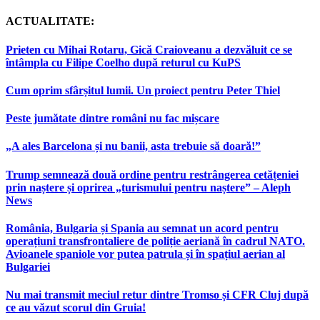
ACTUALITATE:
Prieten cu Mihai Rotaru, Gică Craioveanu a dezvăluit ce se
întâmpla cu Filipe Coelho după returul cu KuPS
Cum oprim sfârșitul lumii. Un proiect pentru Peter Thiel
Peste jumătate dintre români nu fac mișcare
„A ales Barcelona și nu banii, asta trebuie să doară!”
Trump semnează două ordine pentru restrângerea cetățeniei
prin naștere și oprirea „turismului pentru naștere” – Aleph
News
România, Bulgaria și Spania au semnat un acord pentru
operațiuni transfrontaliere de poliție aeriană în cadrul NATO.
Avioanele spaniole vor putea patrula și în spațiul aerian al
Bulgariei
Nu mai transmit meciul retur dintre Tromso și CFR Cluj după
ce au văzut scorul din Gruia!