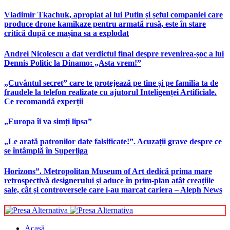
Vladimir Tkachuk, apropiat al lui Putin și șeful companiei care
produce drone kamikaze pentru armată rusă, este în stare
critică după ce mașina sa a explodat
Andrei Nicolescu a dat verdictul final despre revenirea-șoc a lui
Dennis Politic la Dinamo: „Asta vrem!”
„Cuvântul secret” care te protejează pe tine și pe familia ta de
fraudele la telefon realizate cu ajutorul Inteligenței Artificiale.
Ce recomandă experții
„Europa îi va simți lipsa”
„Le arată patronilor date falsificate!”. Acuzații grave despre ce
se întâmplă în Superliga
Horizons”. Metropolitan Museum of Art dedică prima mare
retrospectivă designerului și aduce în prim-plan atât creațiile
sale, cât și controversele care i-au marcat cariera – Aleph News
Acasă