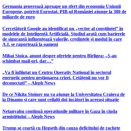
Germania generează aproape un sfert din economia Uniunii
Europene, potrivit Eurostat. PIB-ul României ajunge la 380 de
miliarde de euro
Cercetătorii Google au identificat un „vector al conștiinței” în
modelele de Inteligență Artificială. Studiul arată cum barierele
de siguranță influențează valorile, credințele și modul în care
A.I. se raportează la oameni
Mihai Stoica, anunț despre ofertele pentru Bîrligea: „S-au
schimbat mail-uri, dar…”
„Va fi înființat un Centru Operativ Național în sectorul
energetic pentru gestionarea crizei. Cetățenii nu vor fi
deconectați” – Aleph News
De ce Nikita Stoinov nu va ajunge la Universitatea Craiova de
la Dinamo și care sunt ceilalți doi jucători în aceeași situație
Netanyahu continuă operațiunile militare în Gaza în ciuda
armistițiului – Aleph News
Trump se ceartă cu Hegseth din cauza deficitului de rachete