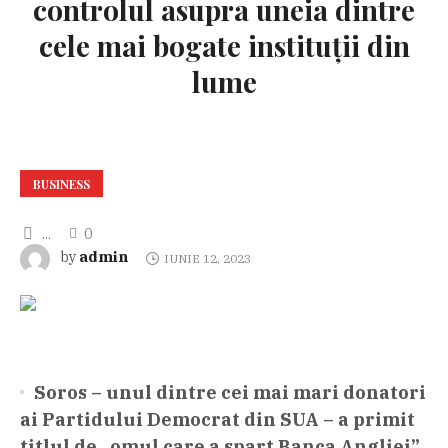
controlul asupra uneia dintre
cele mai bogate instituții din
lume
BUSINESS
...
0
admin
by
IUNIE 12, 2023
Soros – unul dintre cei mai mari donatori
ai Partidului Democrat din SUA – a primit
titlul de
„
omul care a spart Banca Angliei”.