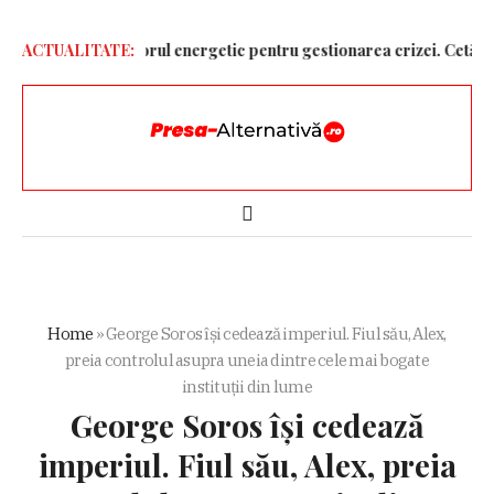
 Național în sectorul energetic pentru gestionarea crizei. Cetățenii n
ACTUALITATE:
Home
»
George Soros își cedează imperiul. Fiul său, Alex,
preia controlul asupra uneia dintre cele mai bogate
instituții din lume
George Soros își cedează
imperiul. Fiul său, Alex, preia