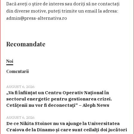
Dacă aveţi o ştire de interes sau doriţi să ne contactaţi
din diverse motive, puteţi trimite un email la adresa:
admin@presa-alternativa.ro
Recomandate
Noi
Comentarii
AUGUST 6, 2026
„Va fi înființat un Centru Operativ Național în
sectorul energetic pentru gestionarea crizei.
Cetățenii nu vor fi deconectați” – Aleph News
AUGUST 6, 2026
De ce Nikita Stoinov nu va ajunge la Universitatea
Craiova de la Dinamo și care sunt ceilalți doi jucători