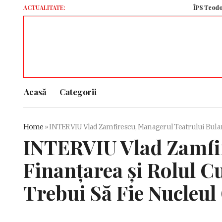
ACTUALITATE:
ÎPS Teodosie a mer
Acasă
Categorii
Home
»
INTERVIU Vlad Zamfirescu, Managerul Teatrului Bulandra
INTERVIU Vlad Zamfir
Finanțarea și Rolul Cu
Trebui Să Fie Nucleul 