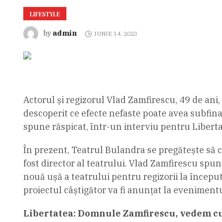
LIFESTYLE
admin
by
IUNIE 14, 2023
Actorul și regizorul Vlad Zamfirescu, 49 de ani
descoperit ce efecte nefaste poate avea subfinan
spune răspicat, într-un interviu pentru Libertate
În prezent, Teatrul Bulandra se pregătește să cel
fost director al teatrului. Vlad Zamfirescu spun
nouă ușă a teatrului pentru regizorii la începu
proiectul câștigător va fi anunțat la evenimentu
Libertatea: Domnule Zamfirescu, vedem c