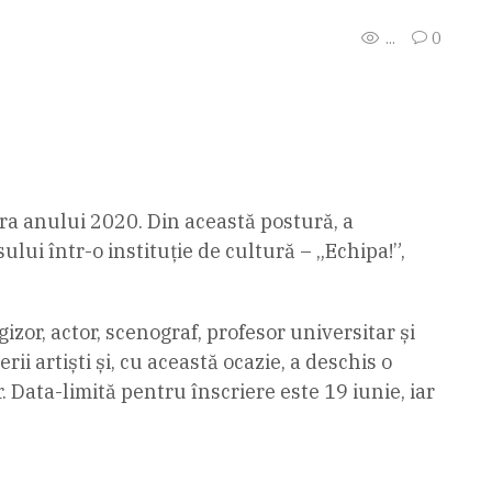
...
0
ra anului 2020. Din această postură, a
lui într-o instituție de cultură – „Echipa!”,
izor, actor, scenograf, profesor universitar și
i artiști și, cu această ocazie, a deschis o
 Data-limită pentru înscriere este 19 iunie, iar