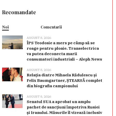
Recomandate
Noi
Comentarii
AUGUST 8, 2026
ÎPS Teodosie a mers pe câmp să se
roage pentru ploaie. Transelectrica
va putea deconecta marii
consumatori industriali – Aleph News
AUGUST 8, 2026
Relația dintre Mihaela Rădulescu și
Felix Baumgartner, ȘTEARSĂ complet
din biografia campionului
AUGUST 8, 2026
Senatul SUA a aprobat un amplu
pachet de sancțiuni împotriva Rusiei
și Iranului. Măsurile îl vizează inclusiv