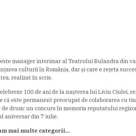
, este manager interimar al Teatrului Bulandra din va
țarea culturii în România, dar și care e rețeta succesu
a, realizat în scris.
ebreze 100 de ani de la nașterea lui Liviu Ciulei, reg
e că este permanent preocupat de colaborarea cu tineri
t de drum: un concurs în memoria reputatului regizor.
l aniversar din 7 iulie.
um mai multe categorii…