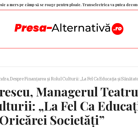
s pe câmp să se roage pentru ploaie. Transelectrica va putea deconecta mari
, Despre Finanțarea și Rolul Culturii: „La Fel Ca Educația și Sănătatea
escu, Managerul Teatru
lturii: „La Fel Ca Educaț
Oricărei Societăți”