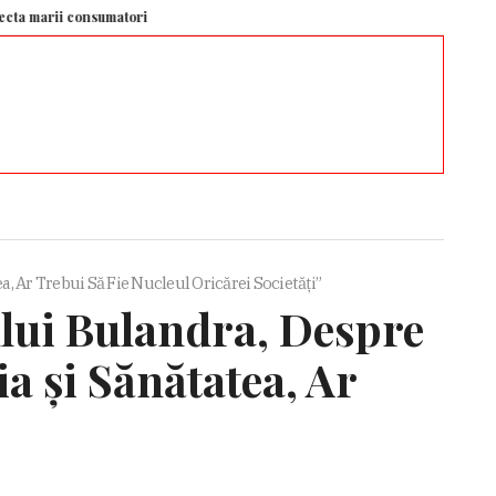
i consumatori industriali – Aleph News
Relația dintre Mihaela Rădulescu 
, Ar Trebui Să Fie Nucleul Oricărei Societăți”
lui Bulandra, Despre
ia și Sănătatea, Ar