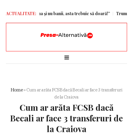
A ales Barcelona și nu banii, asta trebuie să doară!”
ACTUALITATE:
Trump semneaz
Home
»
Cum ar arăta FCSB dacă Becali ar face 3 transferuri
de la Craiova
Cum ar arăta FCSB dacă
Becali ar face 3 transferuri de
la Craiova