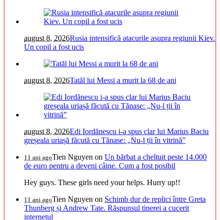
august 8, 2026
Rusia intensifică atacurile asupra regiunii Kiev.
Un copil a fost ucis
august 8, 2026
Tatăl lui Messi a murit la 68 de ani
august 8, 2026
Edi Iordănescu i-a spus clar lui Marius Baciu
greșeala uriașă făcută cu Tănase: „Nu-l ții în vitrină”
Tien Nguyen
on
Un bărbat a cheltuit peste 14.000
11 ani ago
de euro pentru a deveni câine. Cum a fost posibil
Hey guys. These girls need your helps. Hurry up!!
Tien Nguyen
on
Schimb dur de replici între Greta
11 ani ago
Thunberg și Andrew Tate. Răspunsul tinerei a cucerit
internetul