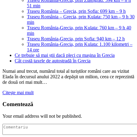
Traseu România-Grecia, prin Zlatograd: 594 km – 8 h
51 min
Traseu România – Grecia, prin Sofia: 699 km – 9 h
Traseu România – Grecia, prin Kulata: 750 km – 9 h 30
min
Traseu România-Grecia, prin Kulata: 760 km – 9 h 40
min
Traseu România-Grecia, prin Sofia: 940 km – 12 h
Traseu România-Grecia, prin Kulata: 1.100 kilometri –
14 ore
Ce trebuie să mai știi dacă pleci cu mașina în Grecia
Cât costă taxele de autostradă în Grecia
Numai anul trecut, numărul total al turiștilor români care au vizitat
Elada în decursul anului 2022 a depășit un milion, ceea ce reprezintă
de două ori mai mult…
Citeşte mai mult
Comentează
Your email address will not be published.