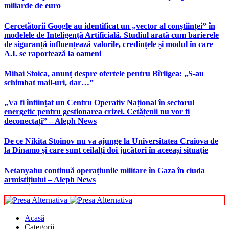
miliarde de euro
Cercetătorii Google au identificat un „vector al conștiinței” în
modelele de Inteligență Artificială. Studiul arată cum barierele
de siguranță influențează valorile, credințele și modul în care
A.I. se raportează la oameni
Mihai Stoica, anunț despre ofertele pentru Bîrligea: „S-au
schimbat mail-uri, dar…”
„Va fi înființat un Centru Operativ Național în sectorul
energetic pentru gestionarea crizei. Cetățenii nu vor fi
deconectați” – Aleph News
De ce Nikita Stoinov nu va ajunge la Universitatea Craiova de
la Dinamo și care sunt ceilalți doi jucători în aceeași situație
Netanyahu continuă operațiunile militare în Gaza în ciuda
armistițiului – Aleph News
Acasă
Categorii