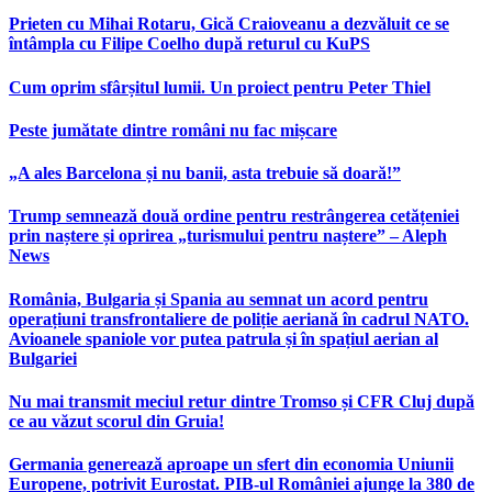
Prieten cu Mihai Rotaru, Gică Craioveanu a dezvăluit ce se
întâmpla cu Filipe Coelho după returul cu KuPS
Cum oprim sfârșitul lumii. Un proiect pentru Peter Thiel
Peste jumătate dintre români nu fac mișcare
„A ales Barcelona și nu banii, asta trebuie să doară!”
Trump semnează două ordine pentru restrângerea cetățeniei
prin naștere și oprirea „turismului pentru naștere” – Aleph
News
România, Bulgaria și Spania au semnat un acord pentru
operațiuni transfrontaliere de poliție aeriană în cadrul NATO.
Avioanele spaniole vor putea patrula și în spațiul aerian al
Bulgariei
Nu mai transmit meciul retur dintre Tromso și CFR Cluj după
ce au văzut scorul din Gruia!
Germania generează aproape un sfert din economia Uniunii
Europene, potrivit Eurostat. PIB-ul României ajunge la 380 de