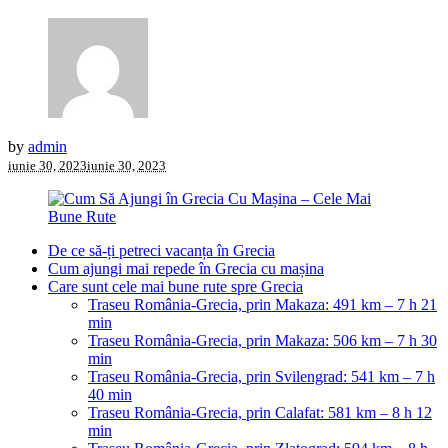
by
admin
iunie 30, 2023
iunie 30, 2023
De ce să-ți petreci vacanța în Grecia
Cum ajungi mai repede în Grecia cu mașina
Care sunt cele mai bune rute spre Grecia
Traseu România-Grecia, prin Makaza: 491 km – 7 h 21
min
Traseu România-Grecia, prin Makaza: 506 km – 7 h 30
min
Traseu România-Grecia, prin Svilengrad: 541 km – 7 h
40 min
Traseu România-Grecia, prin Calafat: 581 km – 8 h 12
min