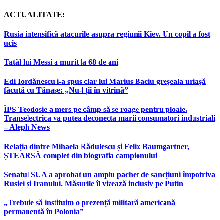
ACTUALITATE:
Rusia intensifică atacurile asupra regiunii Kiev. Un copil a fost
ucis
Tatăl lui Messi a murit la 68 de ani
Edi Iordănescu i-a spus clar lui Marius Baciu greșeala uriașă
făcută cu Tănase: „Nu-l ții în vitrină”
ÎPS Teodosie a mers pe câmp să se roage pentru ploaie.
Transelectrica va putea deconecta marii consumatori industriali
– Aleph News
Relația dintre Mihaela Rădulescu și Felix Baumgartner,
ȘTEARSĂ complet din biografia campionului
Senatul SUA a aprobat un amplu pachet de sancțiuni împotriva
Rusiei și Iranului. Măsurile îl vizează inclusiv pe Putin
„Trebuie să instituim o prezență militară americană
permanentă în Polonia”