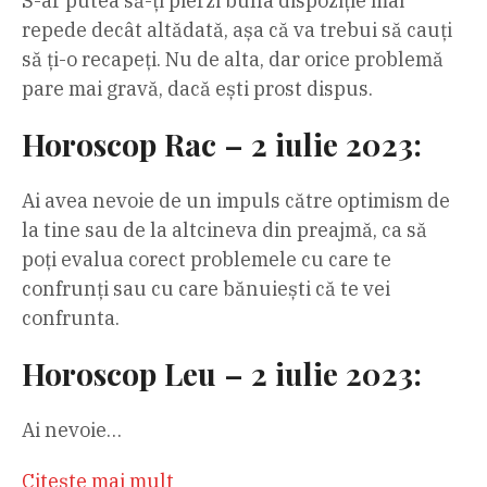
S-ar putea să-ți pierzi buna dispoziție mai
repede decât altădată, așa că va trebui să cauți
să ți-o recapeți. Nu de alta, dar orice problemă
pare mai gravă, dacă ești prost dispus.
Horoscop Rac – 2 iulie 2023:
Ai avea nevoie de un impuls către optimism de
la tine sau de la altcineva din preajmă, ca să
poți evalua corect problemele cu care te
confrunți sau cu care bănuiești că te vei
confrunta.
Horoscop Leu – 2 iulie 2023:
Ai nevoie…
Citeşte mai mult