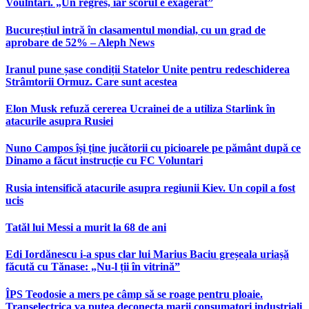
Voulntari. „Un regres, iar scorul e exagerat”
Bucureștiul intră în clasamentul mondial, cu un grad de
aprobare de 52% – Aleph News
Iranul pune șase condiții Statelor Unite pentru redeschiderea
Strâmtorii Ormuz. Care sunt acestea
Elon Musk refuză cererea Ucrainei de a utiliza Starlink în
atacurile asupra Rusiei
Nuno Campos își ține jucătorii cu picioarele pe pământ după ce
Dinamo a făcut instrucție cu FC Voluntari
Rusia intensifică atacurile asupra regiunii Kiev. Un copil a fost
ucis
Tatăl lui Messi a murit la 68 de ani
Edi Iordănescu i-a spus clar lui Marius Baciu greșeala uriașă
făcută cu Tănase: „Nu-l ții în vitrină”
ÎPS Teodosie a mers pe câmp să se roage pentru ploaie.
Transelectrica va putea deconecta marii consumatori industriali