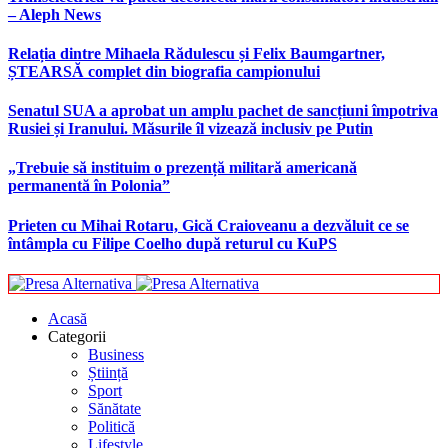
– Aleph News
Relația dintre Mihaela Rădulescu și Felix Baumgartner,
ȘTEARSĂ complet din biografia campionului
Senatul SUA a aprobat un amplu pachet de sancțiuni împotriva
Rusiei și Iranului. Măsurile îl vizează inclusiv pe Putin
„Trebuie să instituim o prezență militară americană
permanentă în Polonia”
Prieten cu Mihai Rotaru, Gică Craioveanu a dezvăluit ce se
întâmpla cu Filipe Coelho după returul cu KuPS
Acasă
Categorii
Business
Știință
Sport
Sănătate
Politică
Lifestyle