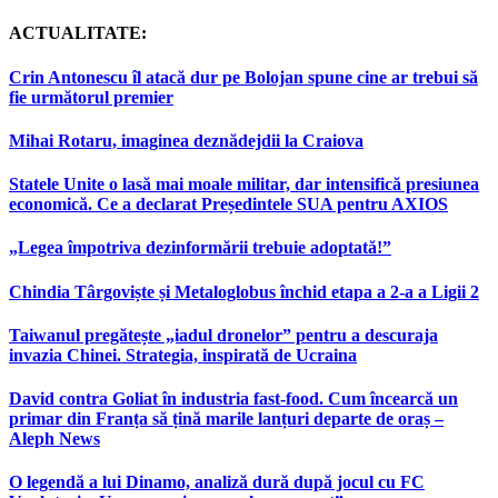
ACTUALITATE:
Crin Antonescu îl atacă dur pe Bolojan spune cine ar trebui să
fie următorul premier
Mihai Rotaru, imaginea deznădejdii la Craiova
Statele Unite o lasă mai moale militar, dar intensifică presiunea
economică. Ce a declarat Președintele SUA pentru AXIOS
„Legea împotriva dezinformării trebuie adoptată!”
Chindia Târgoviște și Metaloglobus închid etapa a 2-a a Ligii 2
Taiwanul pregătește „iadul dronelor” pentru a descuraja
invazia Chinei. Strategia, inspirată de Ucraina
David contra Goliat în industria fast-food. Cum încearcă un
primar din Franța să țină marile lanțuri departe de oraș –
Aleph News
O legendă a lui Dinamo, analiză dură după jocul cu FC