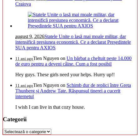
Craiova
august 9, 2026
Statele Unite o lasă mai moale militar, dar
intensifică presiunea economică. Ce a declarat Președintele
SUA pentru AXIOS
Tien Nguyen
on
Un bărbat a cheltuit peste 14.000
11 ani ago
de euro pentru a deveni câine. Cum a fost posibil
Hey guys. These girls need your helps. Hurry up!!
Tien Nguyen
on
Schimb dur de replici între Greta
11 ani ago
Thunberg și Andrew Tate. Răspunsul tinerei a cucerit
internetul
I wish I can live in that cozy house.
Categorii
Categorii