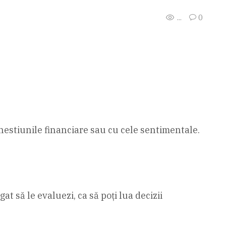
...
0
chestiunile financiare sau cu cele sentimentale.
at să le evaluezi, ca să poți lua decizii