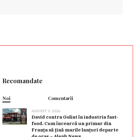
Recomandate
Noi
Comentarii
AUGUST 9, 2026
David contra Goliat în industria fast-
food. Cum încearcă un primar din
Franța să țină marile lanțuri departe
de oraș – Aleph News