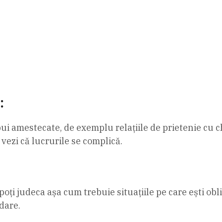
:
bui amestecate, de exemplu relațiile de prietenie cu 
 vezi că lucrurile se complică.
oți judeca așa cum trebuie situațiile pe care ești oblig
dare.