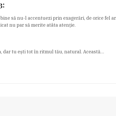
3:
 bine să nu-l accentuezi prin exagerări, de orice fel ar
licat nu par să merite atâta atenție.
ia, dar tu ești tot în ritmul tău, natural. Această…