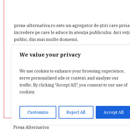
presa-alternativa.ro este un agregator de ştiri care prei
încredere pe care le aduce în atenţia publicului. Aici veţi
public, din mai multe domenii.
Dacă aveţi o ştire de interes sau doriţi să ne contactaţi d
We value your privacy
admin@presa-alternativa.ro
We use cookies to enhance your browsing experience,
serve personalized ads or content, and analyze our
traffic. By clicking "Accept All", you consent to our use of
cookies.
Customize
Reject All
Accept All
Presa Alternativa