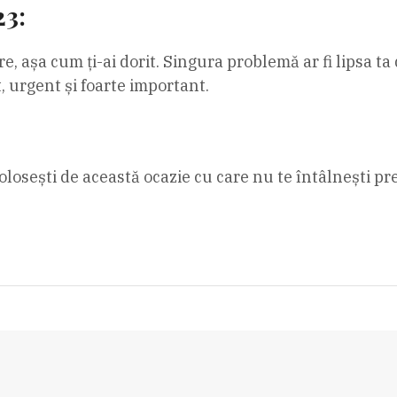
23:
are, așa cum ți-ai dorit. Singura problemă ar fi lipsa 
, urgent și foarte important.
 folosești de această ocazie cu care nu te întâlnești pr