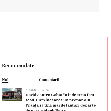
Recomandate
Noi
Comentarii
AUGUST 9, 2026
David contra Goliat în industria fast-
food. Cum încearcă un primar din
Franța să țină marile lanțuri departe
de oraș – Aleph News