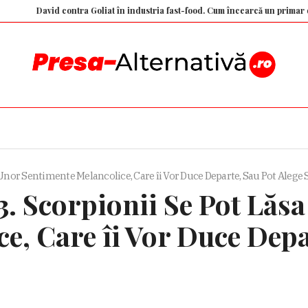
David contra Goliat în industria fast-food. Cum încearcă un primar din Franț
 Unor Sentimente Melancolice, Care îi Vor Duce Departe, Sau Pot Alege 
3. Scorpionii Se Pot Lăsa
e, Care îi Vor Duce Depa