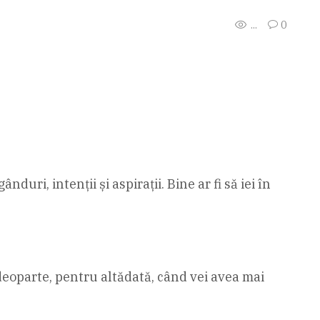
...
0
uri, intenții și aspirații. Bine ar fi să iei în
i deoparte, pentru altădată, când vei avea mai