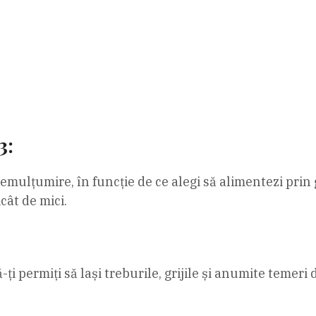
3:
mulțumire, în funcție de ce alegi să alimentezi prin gând
icât de mici.
ă-ți permiți să lași treburile, grijile și anumite temer