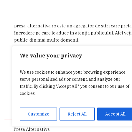
presa-alternativa.ro este un agregator de ştiri care prei
încredere pe care le aduce în atenţia publicului. Aici veţi
public, din mai multe domenii.
Dacă aveţi o ştire de interes sau doriţi să ne contactaţi d
We value your privacy
admin@presa-alternativa.ro
We use cookies to enhance your browsing experience,
serve personalized ads or content, and analyze our
traffic. By clicking "Accept All", you consent to our use of
cookies.
Customize
Reject All
Accept All
Presa Alternativa