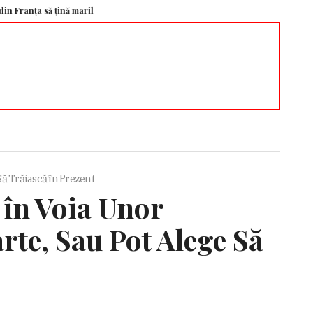
a să țină marile lanțuri departe de oraș – Aleph News
O legendă a lui Dina
Să Trăiască în Prezent
 în Voia Unor
rte, Sau Pot Alege Să