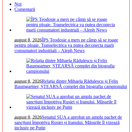
Noi
Comentarii
august 8, 2026
ÎPS Teodosie a mers pe câmp să se roage
pentru ploaie. Transelectrica va putea deconecta marii
consumatori industriali – Aleph News
august 8, 2026
Relația dintre Mihaela Rădulescu și Felix
Baumgartner, ȘTEARSĂ complet din biografia campionului
august 8, 2026
Senatul SUA a aprobat un amplu pachet de
sancțiuni împotriva Rusiei și Iranului. Măsurile îl vizează
inclusiv pe Putin