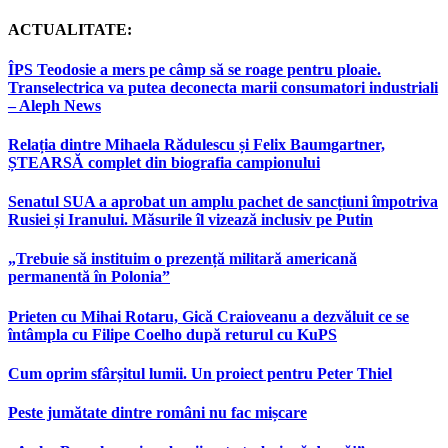
ACTUALITATE:
ÎPS Teodosie a mers pe câmp să se roage pentru ploaie.
Transelectrica va putea deconecta marii consumatori industriali
– Aleph News
Relația dintre Mihaela Rădulescu și Felix Baumgartner,
ȘTEARSĂ complet din biografia campionului
Senatul SUA a aprobat un amplu pachet de sancțiuni împotriva
Rusiei și Iranului. Măsurile îl vizează inclusiv pe Putin
„Trebuie să instituim o prezență militară americană
permanentă în Polonia”
Prieten cu Mihai Rotaru, Gică Craioveanu a dezvăluit ce se
întâmpla cu Filipe Coelho după returul cu KuPS
Cum oprim sfârșitul lumii. Un proiect pentru Peter Thiel
Peste jumătate dintre români nu fac mișcare