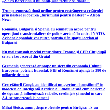
„A ales Barcelona și nu banii, asta trebuie să doară!”
Trump semnează două ordine pentru restrângerea cetățeniei
prin naștere și oprirea „turismului pentru naștere” – Aleph
News
România, Bulgaria și Spania au semnat un acord pentru
operațiuni transfrontaliere de poliție aeriană în cadrul NATO.
Avioanele spaniole vor putea patrula și în spațiul aerian al
Bulgariei
Nu mai transmit meciul retur dintre Tromso și CFR Cluj după
ce au văzut scorul din Gruia!
Germania generează aproape un sfert din economia Uniunii
Europene, potrivit Eurostat. PIB-ul României ajunge la 380 de
miliarde de euro
Cercetătorii Google au identificat un „vector al conștiinței” în
modelele de Inteligență Artificială. Studiul arată cum barierele
de siguranță influențează valorile, credințele și modul în care
A.I. se raportează la oameni
Mihai Stoica, anunț despre ofertele pentru Bîrligea: „S-au