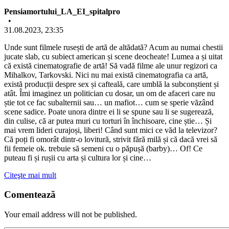
Pensiamortului_LA_EI_spitalpro
•
31.08.2023, 23:35
Unde sunt filmele rusești de artă de altădată? Acum au numai chestii
jucate slab, cu subiect american și scene deocheate! Lumea a și uitat
că există cinematografie de artă! Să vadă filme ale unur regizori ca
Mihalkov, Tarkovski. Nici nu mai există cinematografia ca artă,
există producții despre sex și cafteală, care umblă la subconștient și
atât. Îmi imaginez un politician cu dosar, un om de afaceri care nu
știe tot ce fac subalternii sau… un mafiot… cum se sperie văzând
scene sadice. Poate unora dintre ei li se spune sau li se sugerează,
din culise, că ar putea muri cu torturi în închisoare, cine știe… Și
mai vrem lideri curajoși, liberi! Când sunt mici ce văd la televizor?
Că poți fi omorât dintr-o lovitură, strivit fără milă și că dacă vrei să
fii femeie ok. trebuie să semeni cu o păpușă (barby)… Of! Ce
puteau fi și rușii cu arta și cultura lor și cine…
Citeşte mai mult
Comentează
Your email address will not be published.