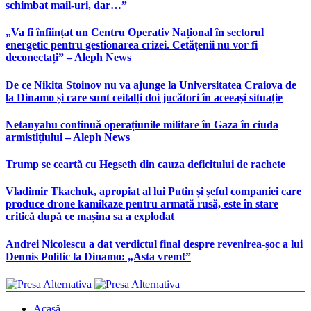
schimbat mail-uri, dar…”
„Va fi înființat un Centru Operativ Național în sectorul
energetic pentru gestionarea crizei. Cetățenii nu vor fi
deconectați” – Aleph News
De ce Nikita Stoinov nu va ajunge la Universitatea Craiova de
la Dinamo și care sunt ceilalți doi jucători în aceeași situație
Netanyahu continuă operațiunile militare în Gaza în ciuda
armistițiului – Aleph News
Trump se ceartă cu Hegseth din cauza deficitului de rachete
Vladimir Tkachuk, apropiat al lui Putin și șeful companiei care
produce drone kamikaze pentru armată rusă, este în stare
critică după ce mașina sa a explodat
Andrei Nicolescu a dat verdictul final despre revenirea-șoc a lui
Dennis Politic la Dinamo: „Asta vrem!”
Acasă