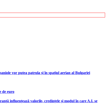
iole vor putea patrula și în spațiul aerian al Bulgariei
e de euro
ranță influențează valorile, credințele și modul în care A.I. se