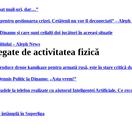
bat mail-uri, dar…”
 pentru gestionarea crizei. Cetățenii nu vor fi deconectați” – Alep
namo și care sunt ceilalți doi jucători în aceeași situație
ițiului – Aleph News
gate de activitatea fizică
produce drone kamikaze pentru armată rusă, este în stare critică d
 Dennis Politic la Dinamo: „Asta vrem!”
udele la telefon realizate cu ajutorul Inteligenței Artificiale. Ce r
e întâmplă în Superliga