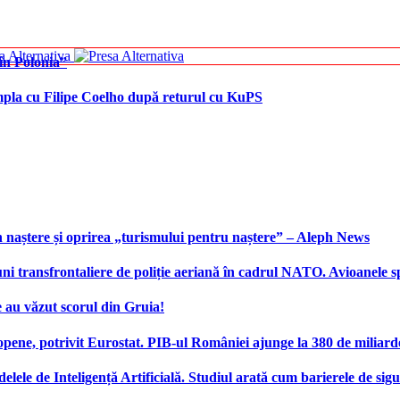
în Polonia”
âmpla cu Filipe Coelho după returul cu KuPS
 naștere și oprirea „turismului pentru naștere” – Aleph News
transfrontaliere de poliție aeriană în cadrul NATO. Avioanele span
 au văzut scorul din Gruia!
ene, potrivit Eurostat. PIB-ul României ajunge la 380 de miliard
elele de Inteligență Artificială. Studiul arată cum barierele de sigu