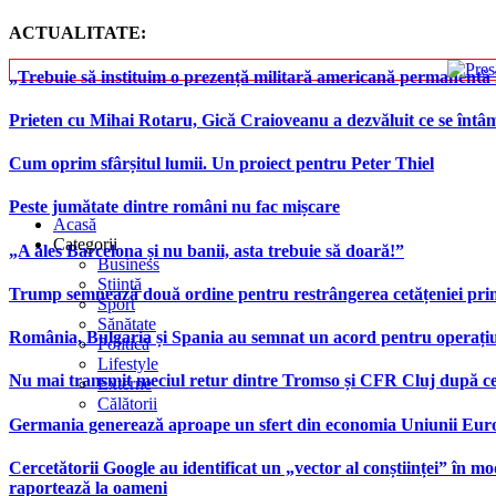
ACTUALITATE:
„Trebuie să instituim o prezență militară americană permanentă 
Prieten cu Mihai Rotaru, Gică Craioveanu a dezvăluit ce se înt
Cum oprim sfârșitul lumii. Un proiect pentru Peter Thiel
Peste jumătate dintre români nu fac mișcare
Acasă
Categorii
„A ales Barcelona și nu banii, asta trebuie să doară!”
Business
Știință
Trump semnează două ordine pentru restrângerea cetățeniei prin
Sport
Sănătate
România, Bulgaria și Spania au semnat un acord pentru operațiuni 
Politică
Lifestyle
Nu mai transmit meciul retur dintre Tromso și CFR Cluj după ce
Externe
Călătorii
Germania generează aproape un sfert din economia Uniunii Europ
Cercetătorii Google au identificat un „vector al conștiinței” în mod
raportează la oameni