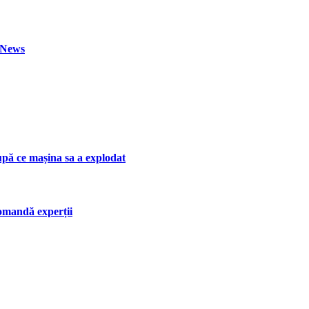
h News
upă ce mașina sa a explodat
ecomandă experții