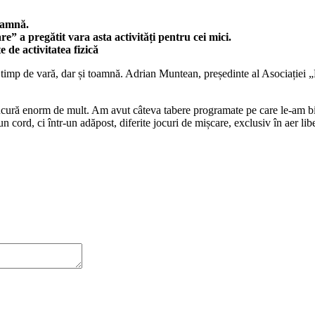
toamnă.
” a pregătit vara asta activități pentru cei mici.
de activitatea fizică
 timp de vară, dar și toamnă. Adrian Muntean, președinte al Asociației „M
 bucură enorm de mult. Am avut câteva tabere programate pe care le-am bif
r-un cord, ci într-un adăpost, diferite jocuri de mișcare, exclusiv în aer