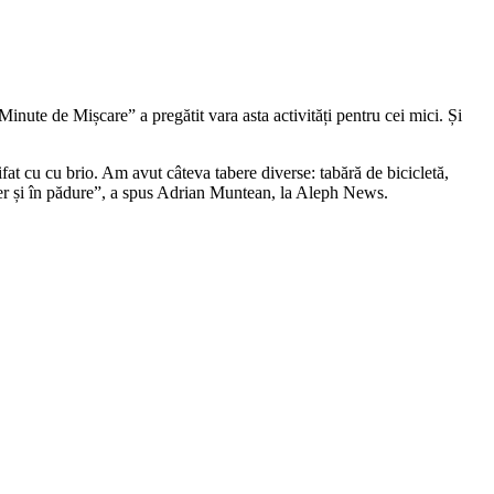
inute de Mișcare” a pregătit vara asta activități pentru cei mici. Și
at cu cu brio. Am avut câteva tabere diverse: tabără de bicicletă,
 liber și în pădure”, a spus Adrian Muntean, la Aleph News.