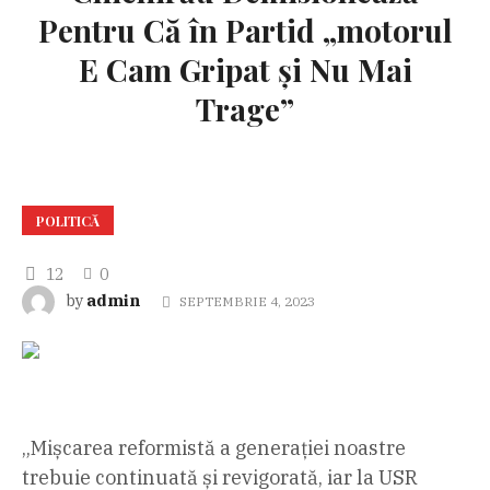
Pentru Că în Partid „motorul
E Cam Gripat și Nu Mai
Trage”
POLITICĂ
12
0
admin
by
SEPTEMBRIE 4, 2023
„Mișcarea reformistă a generației noastre
trebuie continuată și revigorată, iar la USR