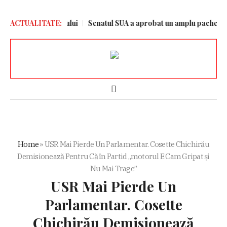
grafia campionului
ACTUALITATE:
Senatul SUA a aprobat un amplu pachet de sancți
Home
»
USR Mai Pierde Un Parlamentar. Cosette Chichirău
Demisionează Pentru Că în Partid „motorul E Cam Gripat și
Nu Mai Trage”
USR Mai Pierde Un
Parlamentar. Cosette
Chichirău Demisionează