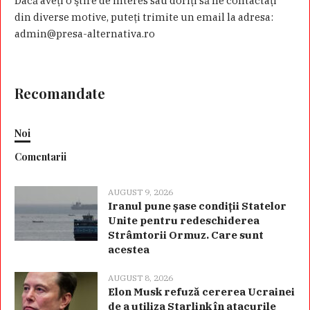
Dacă aveţi o ştire de interes sau doriţi să ne contactaţi
din diverse motive, puteţi trimite un email la adresa:
admin@presa-alternativa.ro
Recomandate
Noi
Comentarii
AUGUST 9, 2026
Iranul pune șase condiții Statelor
Unite pentru redeschiderea
Strâmtorii Ormuz. Care sunt
acestea
AUGUST 8, 2026
Elon Musk refuză cererea Ucrainei
de a utiliza Starlink în atacurile