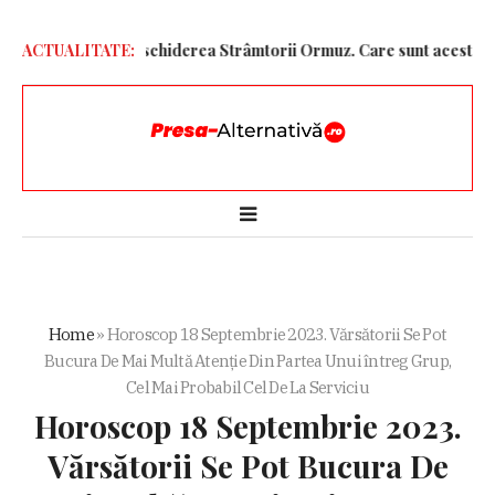
nite pentru redeschiderea Strâmtorii Ormuz. Care sunt acestea
ACTUALITATE:
El
Home
»
Horoscop 18 Septembrie 2023. Vărsătorii Se Pot
Bucura De Mai Multă Atenție Din Partea Unui întreg Grup,
Cel Mai Probabil Cel De La Serviciu
Horoscop 18 Septembrie 2023.
Vărsătorii Se Pot Bucura De