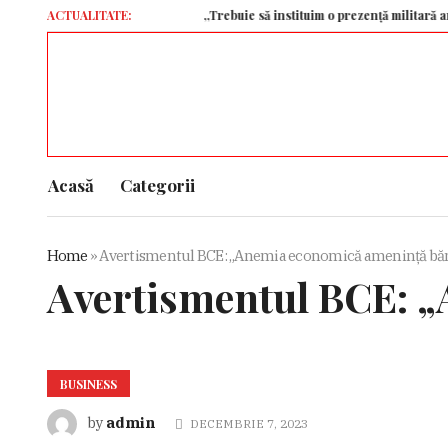
ACTUALITATE:
„Trebuie să instituim o prezență militară america
Acasă
Categorii
Home
»
Avertismentul BCE: „Anemia economică amenință băn
Avertismentul BCE: „
BUSINESS
admin
by
DECEMBRIE 7, 2023