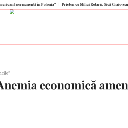
nă permanentă în Polonia”
Prieten cu Mihai Rotaru, Gică Craioveanu a dezv
cile”
Anemia economică ameni