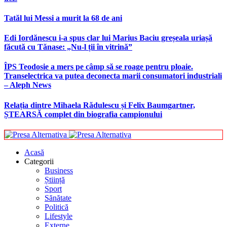
Tatăl lui Messi a murit la 68 de ani
Edi Iordănescu i-a spus clar lui Marius Baciu greșeala uriașă
făcută cu Tănase: „Nu-l ții în vitrină”
ÎPS Teodosie a mers pe câmp să se roage pentru ploaie.
Transelectrica va putea deconecta marii consumatori industriali
– Aleph News
Relația dintre Mihaela Rădulescu și Felix Baumgartner,
ȘTEARSĂ complet din biografia campionului
Acasă
Categorii
Business
Știință
Sport
Sănătate
Politică
Lifestyle
Externe