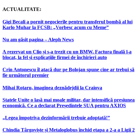
ACTUALITATE:
Gigi Becali a pornit negocierile pentru transferul bombă al lui
Karlo Muhar la FCSB: „Vorbesc acum cu Meme”
Nu am găsit pagina – Aleph News
A rezervat un Clio și s-a trezit cu un BMW. Factura finală l-a
blocat, la fel și explicațiile firmei de închirieri auto
Crin Antonescu îl atacă dur pe Bolojan spune cine ar trebui să
fie următorul premier
Mihai Rotaru, imaginea deznădejdii la Craiova
Statele Unite o lasă mai moale militar, dar intensifică presiunea
economică. Ce a declarat Președintele SUA pentru AXIOS
„Legea împotriva dezinformării trebuie adoptată!”
Chindia Târgoviște și Metaloglobus închid etapa a 2-a a Ligii 2