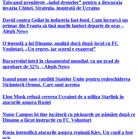
Taiwanul pregătește „iadul dronelor” pentru a descuraja
invazia Chinei. Strategia, inspirată de Ucraina
David contra Goliat în industria fast-food. Cum încearcă un
primar din Franța să țină marile lanțuri departe de oraș –
Aleph News
O legendă a lui Dinamo, analiză dură după jocul cu FC
Voulntari. „Un regres, iar scorul e exagerat”
Bucureștiul intră în clasamentul mondial, cu un grad de
aprobare de 52% – Aleph News
Iranul pune șase condiții Statelor Unite pentru redeschiderea
Strâmtorii Ormuz. Care sunt acestea
Elon Musk refuză cererea Ucrainei de a utiliza Starlink în
atacurile asupra Rusiei
Nuno Campos își ține jucătorii cu picioarele pe pământ după ce
Dinamo a făcut instrucție cu FC Voluntari
Rusia intensifică atacurile asupra regiunii Kiev. Un copil a fost
ucis