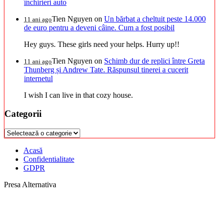
închirieri auto
Tien Nguyen
on
Un bărbat a cheltuit peste 14.000
11 ani ago
de euro pentru a deveni câine. Cum a fost posibil
Hey guys. These girls need your helps. Hurry up!!
Tien Nguyen
on
Schimb dur de replici între Greta
11 ani ago
Thunberg și Andrew Tate. Răspunsul tinerei a cucerit
internetul
I wish I can live in that cozy house.
Categorii
Categorii
Acasă
Confidentialitate
GDPR
Presa Alternativa