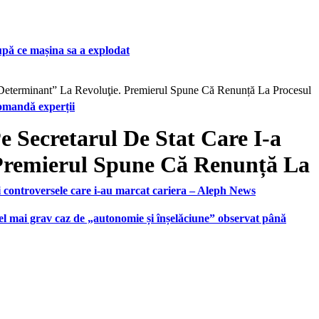
upă ce mașina sa a explodat
Determinant” La Revoluţie. Premierul Spune Că Renunță La Procesul
ecomandă experții
Secretarul De Stat Care I-a
 Premierul Spune Că Renunță La
i controversele care i-au marcat cariera – Aleph News
 cel mai grav caz de „autonomie și înșelăciune” observat până