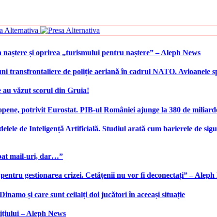
 naștere și oprirea „turismului pentru naștere” – Aleph News
transfrontaliere de poliție aeriană în cadrul NATO. Avioanele span
 au văzut scorul din Gruia!
ene, potrivit Eurostat. PIB-ul României ajunge la 380 de miliard
elele de Inteligență Artificială. Studiul arată cum barierele de sigu
bat mail-uri, dar…”
 pentru gestionarea crizei. Cetățenii nu vor fi deconectați” – Alep
namo și care sunt ceilalți doi jucători în aceeași situație
ițiului – Aleph News