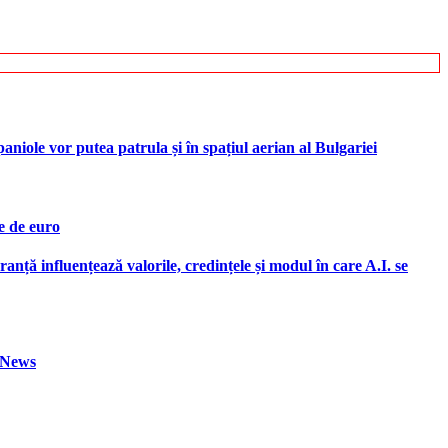
iole vor putea patrula și în spațiul aerian al Bulgariei
e de euro
ranță influențează valorile, credințele și modul în care A.I. se
h News