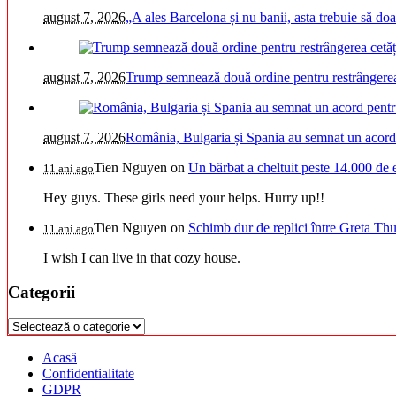
august 7, 2026
„A ales Barcelona și nu banii, asta trebuie să doa
august 7, 2026
Trump semnează două ordine pentru restrângerea 
august 7, 2026
România, Bulgaria și Spania au semnat un acord pe
Tien Nguyen
on
Un bărbat a cheltuit peste 14.000 de 
11 ani ago
Hey guys. These girls need your helps. Hurry up!!
Tien Nguyen
on
Schimb dur de replici între Greta Thu
11 ani ago
I wish I can live in that cozy house.
Categorii
Categorii
Acasă
Confidentialitate
GDPR