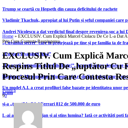
Trump se ceartă cu Hegseth din cauza deficitului de rachete
Vladimir Tkachuk, apropiat al lui Putin și șeful companiei care 
Andrei Nicolescu a dat verdictul final despre revenirea-șoc a lui
Home
»
EXCLUSIV. Cum Explică Marcel Ciolacu De Ce L-a Dat Afară
Prin Care Contesta Respingerea
„Cuvântul secret” care te protejează pe tine și pe familia ta de fra
EXCLUSIV. Cum Explică Marcel 
„Europa îi va simți lipsa”
Respins Titlul De „luptător Cu
„Le arată patronilor date falsificate!”. Acuzații grave despre ce s
Procesul Prin Care Contesta Re
Horizons”. Metropolitan Museum of Art dedică prima mare retrospe
Un model A.I. a creat profiluri false bazate pe identitatea unor p
Politică
acum
9
0
și-a „tunat” bolidul Ferrari 812 de 500.000 de euro
L-ai ascultat pe Bolojan și ai stins lumina? Iată ce activități poți 