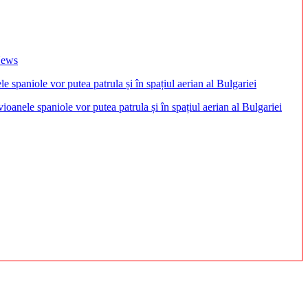
 News
anele spaniole vor putea patrula și în spațiul aerian al Bulgariei