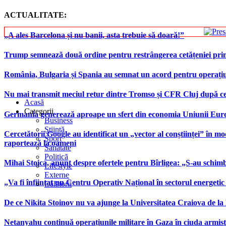
ACTUALITATE:
„A ales Barcelona și nu banii, asta trebuie să doară!”
Trump semnează două ordine pentru restrângerea cetățeniei prin
România, Bulgaria și Spania au semnat un acord pentru operațiuni 
Nu mai transmit meciul retur dintre Tromso și CFR Cluj după ce
Acasă
Categorii
Germania generează aproape un sfert din economia Uniunii Europ
Business
Știință
Cercetătorii Google au identificat un „vector al conștiinței” în mod
Sport
raportează la oameni
Sănătate
Politică
Mihai Stoica, anunț despre ofertele pentru Bîrligea: „S-au schim
Lifestyle
Externe
„Va fi înființat un Centru Operativ Național în sectorul energetic
Călătorii
De ce Nikita Stoinov nu va ajunge la Universitatea Craiova de la Di
Netanyahu continuă operațiunile militare în Gaza în ciuda armist