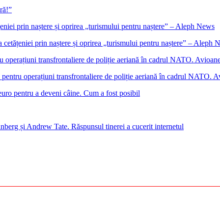
ră!”
cetățeniei prin naștere și oprirea „turismului pentru naștere” – Aleph
ntru operațiuni transfrontaliere de poliție aeriană în cadrul NATO. Avio
euro pentru a deveni câine. Cum a fost posibil
nberg și Andrew Tate. Răspunsul tinerei a cucerit internetul