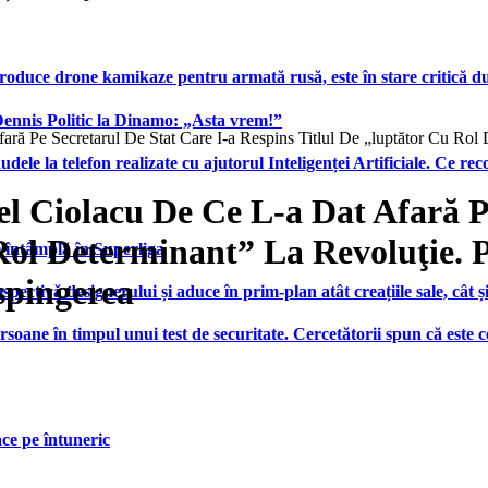
produce drone kamikaze pentru armată rusă, este în stare critică d
 Dennis Politic la Dinamo: „Asta vrem!”
 Pe Secretarul De Stat Care I-a Respins Titlul De „luptător Cu Rol 
udele la telefon realizate cu ajutorul Inteligenței Artificiale. Ce r
Ciolacu De Ce L-a Dat Afară Pe 
 Rol Determinant” La Revoluţie.
e întâmplă în Superliga
spingerea
ctivă designerului și aduce în prim-plan atât creațiile sale, cât ș
ersoane în timpul unui test de securitate. Cercetătorii spun că este
face pe întuneric