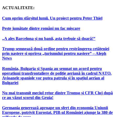
ACTUALITATE:
Cum oprim sfârșitul lumii. Un proiect pentru Peter Thiel
Peste jumătate dintre români nu fac mișcare
„A ales Barcelona și nu banii, asta trebuie să doară!”
Trump semnează două ordine pentru restrângerea cetățeniei
prin naștere și oprirea „turismului pentru naștere” – Aleph
News
România, Bulgaria și Spania au semnat un acord pentru
operațiuni transfrontaliere de poliție aeriană în cadrul NATO.
Avioanele spaniole vor putea patrula și în spațiul aerian al
Bulgariei
Nu mai transmit meciul retur dintre Tromso și CFR Cluj după
ce au văzut scorul din Gruia!
Germania generează aproape un sfert din economia Uniunii
Europene, potrivit Eurostat. PIB-ul României ajunge la 380 de