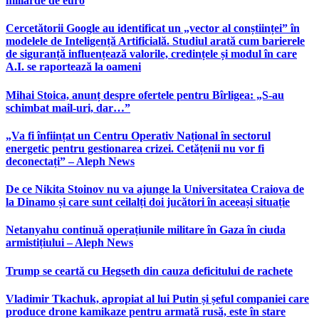
miliarde de euro
Cercetătorii Google au identificat un „vector al conștiinței” în
modelele de Inteligență Artificială. Studiul arată cum barierele
de siguranță influențează valorile, credințele și modul în care
A.I. se raportează la oameni
Mihai Stoica, anunț despre ofertele pentru Bîrligea: „S-au
schimbat mail-uri, dar…”
„Va fi înființat un Centru Operativ Național în sectorul
energetic pentru gestionarea crizei. Cetățenii nu vor fi
deconectați” – Aleph News
De ce Nikita Stoinov nu va ajunge la Universitatea Craiova de
la Dinamo și care sunt ceilalți doi jucători în aceeași situație
Netanyahu continuă operațiunile militare în Gaza în ciuda
armistițiului – Aleph News
Trump se ceartă cu Hegseth din cauza deficitului de rachete
Vladimir Tkachuk, apropiat al lui Putin și șeful companiei care
produce drone kamikaze pentru armată rusă, este în stare