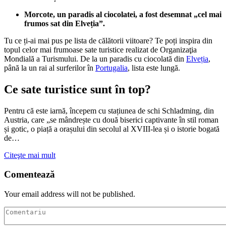
Morcote, un paradis al ciocolatei, a fost desemnat „cel mai
frumos sat din Elveția”.
Tu ce ți-ai mai pus pe lista de călătorii viitoare? Te poți inspira din
topul celor mai frumoase sate turistice realizat de Organizaţia
Mondială a Turismului. De la un paradis cu ciocolată din
Elveția
,
până la un rai al surferilor în
Portugalia
, lista este lungă.
Ce sate turistice sunt în top?
Pentru că este iarnă, începem cu stațiunea de schi Schladming, din
Austria, care „se mândrește cu două biserici captivante în stil roman
și gotic, o piață a orașului din secolul al XVIII-lea și o istorie bogată
de…
Citeşte mai mult
Comentează
Your email address will not be published.