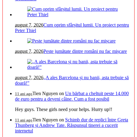
august 7, 2026
Cum oprim sfârșitul lumii. Un proiect pentru
Peter Thiel
august 7, 2026
Peste jumătate dintre români nu fac mișcare
august 7, 2026
„A ales Barcelona și nu banii, asta trebuie să
doară!”
Tien Nguyen
on
Un bărbat a cheltuit peste 14.000
11 ani ago
de euro pentru a deveni câine. Cum a fost posibil
Hey guys. These girls need your helps. Hurry up!!
Tien Nguyen
on
Schimb dur de replici între Greta
11 ani ago
Thunberg și Andrew Tate. Răspunsul tinerei a cucerit
internetul