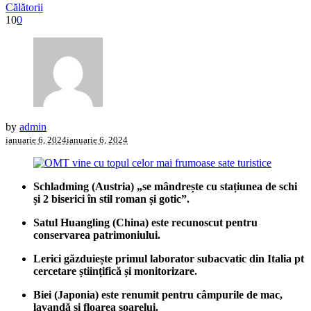
Călătorii
10
0
by
admin
ianuarie 6, 2024
ianuarie 6, 2024
Schladming (Austria) „se mândrește cu stațiunea de schi
și 2 biserici în stil roman și gotic”.
Satul Huangling (China) este recunoscut pentru
conservarea patrimoniului.
Lerici găzduiește primul laborator subacvatic din Italia pt
cercetare științifică și monitorizare.
Biei (Japonia) este renumit pentru câmpurile de mac,
lavandă și floarea soarelui.