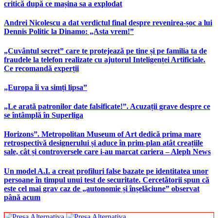
critică după ce mașina sa a explodat
Andrei Nicolescu a dat verdictul final despre revenirea-șoc a lui
Dennis Politic la Dinamo: „Asta vrem!”
„Cuvântul secret” care te protejează pe tine și pe familia ta de
fraudele la telefon realizate cu ajutorul Inteligenței Artificiale.
Ce recomandă experții
„Europa îi va simți lipsa”
„Le arată patronilor date falsificate!”. Acuzații grave despre ce
se întâmplă în Superliga
Horizons”. Metropolitan Museum of Art dedică prima mare
retrospectivă designerului și aduce în prim-plan atât creațiile
sale, cât și controversele care i-au marcat cariera – Aleph News
Un model A.I. a creat profiluri false bazate pe identitatea unor
persoane în timpul unui test de securitate. Cercetătorii spun că
este cel mai grav caz de „autonomie și înșelăciune” observat
până acum