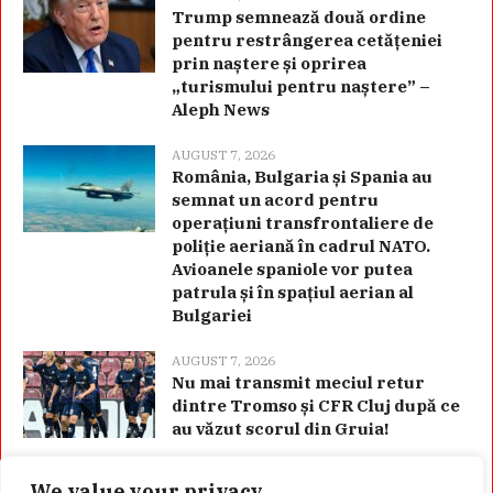
Trump semnează două ordine
pentru restrângerea cetățeniei
prin naștere și oprirea
„turismului pentru naștere” –
Aleph News
AUGUST 7, 2026
România, Bulgaria și Spania au
semnat un acord pentru
operațiuni transfrontaliere de
poliție aeriană în cadrul NATO.
Avioanele spaniole vor putea
patrula și în spațiul aerian al
Bulgariei
AUGUST 7, 2026
Nu mai transmit meciul retur
dintre Tromso și CFR Cluj după ce
au văzut scorul din Gruia!
We value your privacy