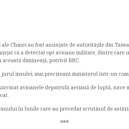
 ale Chinei au fost anunțate de autoritățile din Taiwa
nțat că a detectat opt avioane militare, dintre care u
 această dimineață, potrivit BBC.
 jurul insulei, mai precizează ministerul într-un com
nsărcinat avioanele depatrulă aeriană de luptă, nave 
cat.
nului în lunile care au precedat scrutinul de astăzi
***