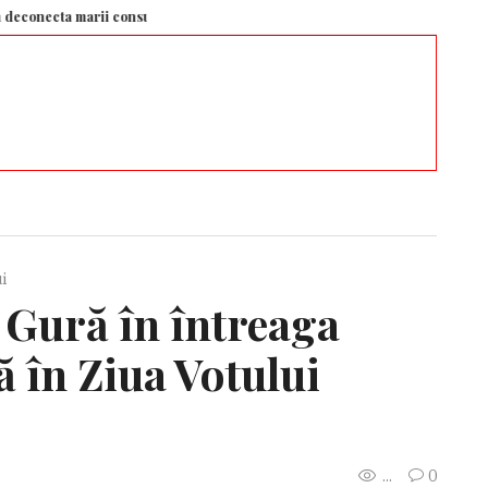
ta marii consumatori industriali – Aleph News
Relația dintre Mihaela Răd
i
 Gură în întreaga
 în Ziua Votului
...
0