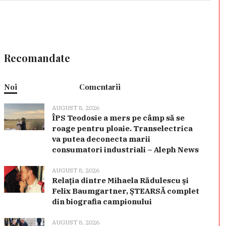
Recomandate
Noi
Comentarii
AUGUST 8, 2026
ÎPS Teodosie a mers pe câmp să se
roage pentru ploaie. Transelectrica
va putea deconecta marii
consumatori industriali – Aleph News
AUGUST 8, 2026
Relația dintre Mihaela Rădulescu și
Felix Baumgartner, ȘTEARSĂ complet
din biografia campionului
AUGUST 8, 2026