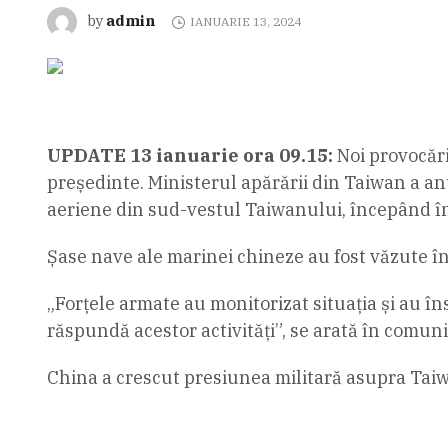
admin
by
IANUARIE 13, 2024
UPDATE 13 ianuarie ora 09.15:
Noi provocări
președinte. Ministerul apărării din Taiwan a anu
aeriene din sud-vestul Taiwanului, începând în
Șase nave ale marinei chineze au fost văzute în
„Forțele armate au monitorizat situația și au î
răspundă acestor activități”, se arată în comuni
China a crescut presiunea militară asupra Taiwa