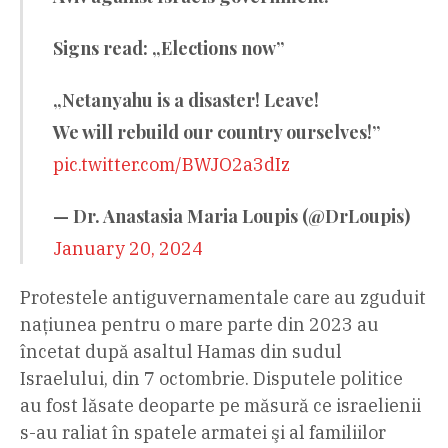
Signs read: „Elections now”
„Netanyahu is a disaster! Leave!
We will rebuild our country ourselves!”
pic.twitter.com/BWJO2a3dIz
— Dr. Anastasia Maria Loupis (@DrLoupis)
January 20, 2024
Protestele antiguvernamentale care au zguduit
naţiunea pentru o mare parte din 2023 au
încetat după asaltul Hamas din sudul
Israelului, din 7 octombrie. Disputele politice
au fost lăsate deoparte pe măsură ce israelienii
s-au raliat în spatele armatei şi al familiilor