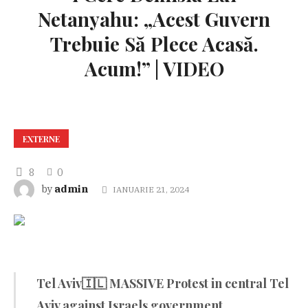
Netanyahu: „Acest Guvern
Trebuie Să Plece Acasă.
Acum!” | VIDEO
EXTERNE
8
0
admin
by
IANUARIE 21, 2024
Tel Aviv🇮🇱 MASSIVE Protest in central Tel
Aviv against Israels government.