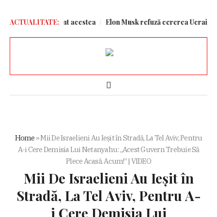
i Ormuz. Care sunt acestea
ACTUALITATE:
Elon Musk refuză cererea Ucrainei de a 
Home
»
Mii De Israelieni Au Ieșit în Stradă, La Tel Aviv, Pentru
A-i Cere Demisia Lui Netanyahu: „Acest Guvern Trebuie Să
Plece Acasă. Acum!” | VIDEO
Mii De Israelieni Au Ieșit în
Stradă, La Tel Aviv, Pentru A-
i Cere Demisia Lui