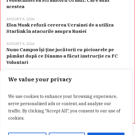
redeschiderea Strâmtorii Ormuz. Care sunt
acestea
AUGUST 8, 2026
Elon Musk refuză cererea Ucrainei de a utiliza
Starlink în atacurile asupra Rusiei
AUGUST 8, 2026
Nuno Campos își ține jucătorii cu picioarele pe
pământ după ce Dinamo a făcut instrucție cu FC
Voluntari
We value your privacy
Categorii
We use cookies to enhance your browsing experience,
serve personalized ads or content, and analyze our
traffic. By clicking "Accept All", you consent to our use of
cookies.
Acasă
Confidentialitate
GDPR