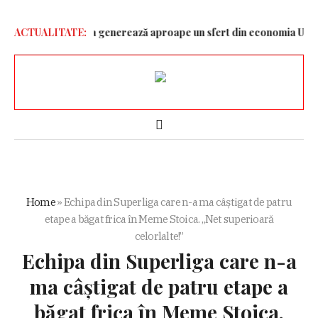
uia!
ACTUALITATE:
Germania generează aproape un sfert din economia Uniunii Eu
Home
»
Echipa din Superliga care n-a ma câștigat de patru
etape a băgat frica în Meme Stoica. „Net superioară
celorlalte!”
Echipa din Superliga care n-a
ma câștigat de patru etape a
băgat frica în Meme Stoica.