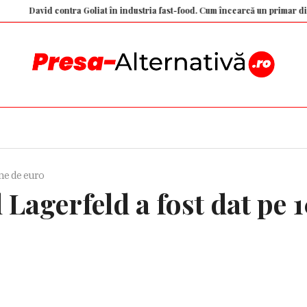
ntra Goliat în industria fast-food. Cum încearcă un primar din Franța să țină
ane de euro
 Lagerfeld a fost dat pe 