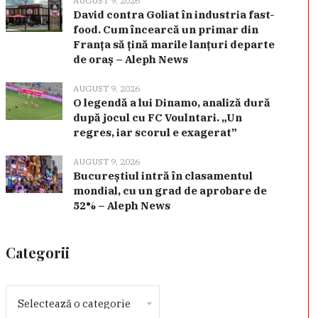
AUGUST 9, 2026
David contra Goliat în industria fast-
food. Cum încearcă un primar din
Franța să țină marile lanțuri departe
de oraș – Aleph News
AUGUST 9, 2026
O legendă a lui Dinamo, analiză dură
după jocul cu FC Voulntari. „Un
regres, iar scorul e exagerat”
AUGUST 9, 2026
Bucureștiul intră în clasamentul
mondial, cu un grad de aprobare de
52% – Aleph News
Categorii