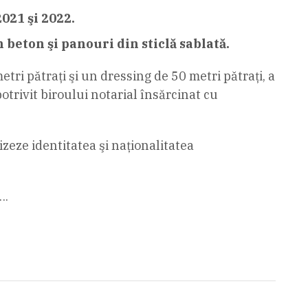
021 şi 2022.
 beton şi panouri din sticlă sablată.
metri pătraţi şi un dressing de 50 metri pătraţi, a
potrivit biroului notarial însărcinat cu
izeze identitatea şi naţionalitatea
….