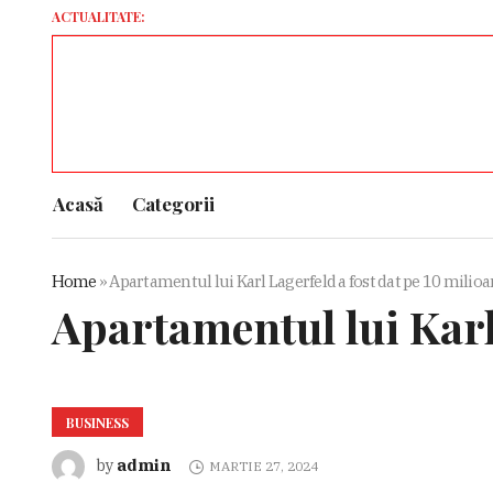
ACTUALITATE:
David co
Acasă
Categorii
Home
»
Apartamentul lui Karl Lagerfeld a fost dat pe 10 milio
Apartamentul lui Karl
BUSINESS
admin
by
MARTIE 27, 2024