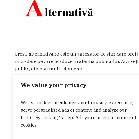
presa-alternativa.ro este un agregator de ştiri care prei
încredere pe care le aduce în atenţia publicului. Aici veţi
public, din mai multe domenii.
Dacă aveţi o ştire de interes sau doriţi să ne contactaţi d
We value your privacy
admin@presa-alternativa.ro
We use cookies to enhance your browsing experience,
serve personalized ads or content, and analyze our
traffic. By clicking "Accept All", you consent to our use of
cookies.