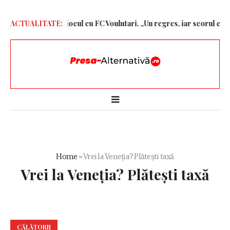
liză dură după jocul cu FC Voulntari. „Un regres, iar scorul e exage
ACTUALITATE:
Home
»
Vrei la Veneția? Plătești taxă
Vrei la Veneția? Plătești taxă
CĂLĂTORII