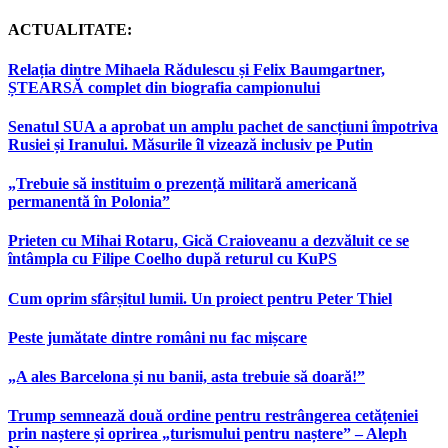
ACTUALITATE:
Relația dintre Mihaela Rădulescu și Felix Baumgartner,
ȘTEARSĂ complet din biografia campionului
Senatul SUA a aprobat un amplu pachet de sancțiuni împotriva
Rusiei și Iranului. Măsurile îl vizează inclusiv pe Putin
„Trebuie să instituim o prezență militară americană
permanentă în Polonia”
Prieten cu Mihai Rotaru, Gică Craioveanu a dezvăluit ce se
întâmpla cu Filipe Coelho după returul cu KuPS
Cum oprim sfârșitul lumii. Un proiect pentru Peter Thiel
Peste jumătate dintre români nu fac mișcare
„A ales Barcelona și nu banii, asta trebuie să doară!”
Trump semnează două ordine pentru restrângerea cetățeniei
prin naștere și oprirea „turismului pentru naștere” – Aleph