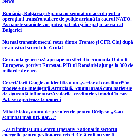
News
România, Bulgaria și Spania au semnat un acord pentru
operațiuni transfrontaliere de poliție aeriană în cadrul NATO.
Avioanele spaniole vor putea patrula și în spațiul aerian al
Bulgariei
Nu mai transmit meciul retur dintre Tromso și CFR Cluj după
ce au văzut scorul din Gruia!
Germania generează aproape un sfert din economia Uniunii
Europene, potrivit Eurostat. PIB-ul României ajunge la 380 de
miliarde de euro
Cercetătorii Google au identificat un „vector al conștiinței” în
modelele de Inteligență Artificială. Studiul arată cum barierele
de siguranță influențează valorile, credințele și modul în care
A.I. se raportează la oameni
Mihai Stoica, anunț despre ofertele pentru Bîrligea: „S-au
schimbat mail-uri, dar…”
„Va fi înființat un Centru Operativ Național în sectorul
energetic pentru gestionarea crizei. Cetățenii nu vor fi