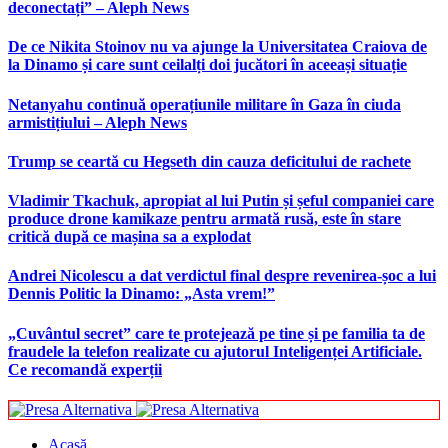
deconectați” – Aleph News
De ce Nikita Stoinov nu va ajunge la Universitatea Craiova de
la Dinamo și care sunt ceilalți doi jucători în aceeași situație
Netanyahu continuă operațiunile militare în Gaza în ciuda
armistițiului – Aleph News
Trump se ceartă cu Hegseth din cauza deficitului de rachete
Vladimir Tkachuk, apropiat al lui Putin și șeful companiei care
produce drone kamikaze pentru armată rusă, este în stare
critică după ce mașina sa a explodat
Andrei Nicolescu a dat verdictul final despre revenirea-șoc a lui
Dennis Politic la Dinamo: „Asta vrem!”
„Cuvântul secret” care te protejează pe tine și pe familia ta de
fraudele la telefon realizate cu ajutorul Inteligenței Artificiale.
Ce recomandă experții
Acasă