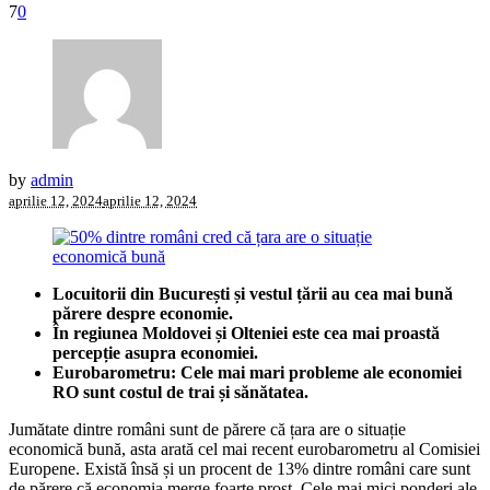
7
0
by
admin
aprilie 12, 2024
aprilie 12, 2024
Locuitorii din București și vestul țării au cea mai bună
părere despre economie.
În regiunea Moldovei și Olteniei este cea mai proastă
percepție asupra economiei.
Eurobarometru: Cele mai mari probleme ale economiei
RO sunt costul de trai și sănătatea.
Jumătate dintre români sunt de părere că țara are o situație
economică bună, asta arată cel mai recent eurobarometru al Comisiei
Europene. Există însă și un procent de 13% dintre români care sunt
de părere că economia merge foarte prost. Cele mai mici ponderi ale