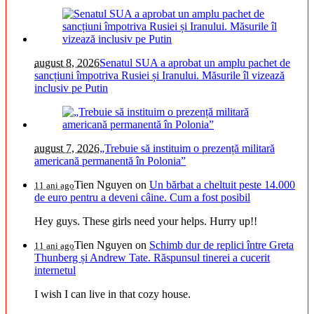
august 8, 2026
Senatul SUA a aprobat un amplu pachet de
sancțiuni împotriva Rusiei și Iranului. Măsurile îl vizează
inclusiv pe Putin
august 7, 2026
„Trebuie să instituim o prezență militară
americană permanentă în Polonia”
Tien Nguyen
on
Un bărbat a cheltuit peste 14.000
11 ani ago
de euro pentru a deveni câine. Cum a fost posibil
Hey guys. These girls need your helps. Hurry up!!
Tien Nguyen
on
Schimb dur de replici între Greta
11 ani ago
Thunberg și Andrew Tate. Răspunsul tinerei a cucerit
internetul
I wish I can live in that cozy house.