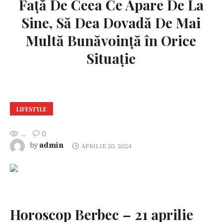
Față De Ceea Ce Apare De La
Sine, Să Dea Dovadă De Mai
Multă Bunăvoință în Orice
Situație
LIFESTYLE
...
0
admin
by
APRILIE 20, 2024
Horoscop Berbec – 21 aprilie