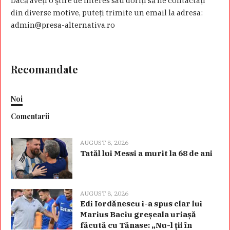
Dacă aveţi o ştire de interes sau doriţi să ne contactaţi
din diverse motive, puteţi trimite un email la adresa:
admin@presa-alternativa.ro
Recomandate
Noi
Comentarii
AUGUST 8, 2026
Tatăl lui Messi a murit la 68 de ani
AUGUST 8, 2026
Edi Iordănescu i-a spus clar lui
Marius Baciu greșeala uriașă
făcută cu Tănase: „Nu-l ții în