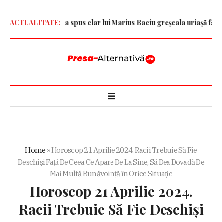
i Iordănescu i-a spus clar lui Marius Baciu greșeala uriașă făcută cu T
ACTUALITATE:
Home
»
Horoscop 21 Aprilie 2024. Racii Trebuie Să Fie
Deschiși Față De Ceea Ce Apare De La Sine, Să Dea Dovadă De
Mai Multă Bunăvoință în Orice Situație
Horoscop 21 Aprilie 2024.
Racii Trebuie Să Fie Deschiși