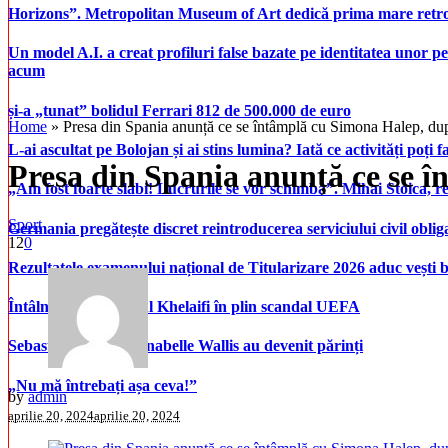
Horizons”. Metropolitan Museum of Art dedică prima mare retrospe
Un model A.I. a creat profiluri false bazate pe identitatea unor p
acum
și-a „tunat” bolidul Ferrari 812 de 500.000 de euro
Home
»
Presa din Spania anunță ce se întâmplă cu Simona Halep, după
L-ai ascultat pe Bolojan și ai stins lumina? Iată ce activități poți 
Presa din Spania anunță ce se î
„Am fost foarte slabi! Lucrurile se vor schimba”. Mihai Stoica,
Sport
Germania pregătește discret reintroducerea serviciului civil oblig
12
0
Rezultatele examenului național de Titularizare 2026 aduc vești 
Întâlnire Ceferin – Al Khelaifi în plin scandal UEFA
Sebastian Stan și Annabelle Wallis au devenit părinți
„Nu mă întrebați așa ceva!”
by
admin
aprilie 20, 2024
aprilie 20, 2024