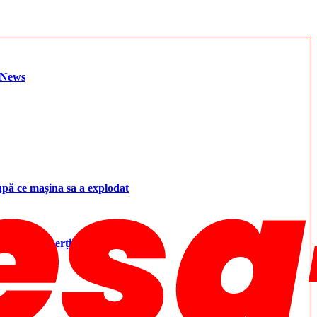
h News
upă ce mașina sa a explodat
ecomandă experții