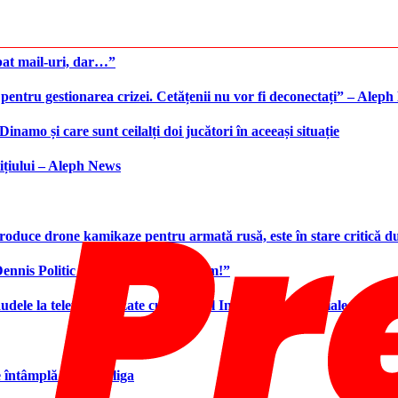
bat mail-uri, dar…”
 pentru gestionarea crizei. Cetățenii nu vor fi deconectați” – Alep
namo și care sunt ceilalți doi jucători în aceeași situație
ițiului – Aleph News
produce drone kamikaze pentru armată rusă, este în stare critică d
 Dennis Politic la Dinamo: „Asta vrem!”
udele la telefon realizate cu ajutorul Inteligenței Artificiale. Ce r
e întâmplă în Superliga