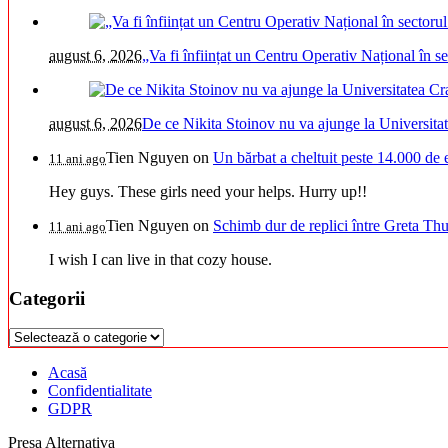
august 6, 2026
„Va fi înființat un Centru Operativ Național în s
august 6, 2026
De ce Nikita Stoinov nu va ajunge la Universitatea
Tien Nguyen
on
Un bărbat a cheltuit peste 14.000 de 
11 ani ago
Hey guys. These girls need your helps. Hurry up!!
Tien Nguyen
on
Schimb dur de replici între Greta Thu
11 ani ago
I wish I can live in that cozy house.
Categorii
Categorii
Acasă
Confidentialitate
GDPR
Presa Alternativa