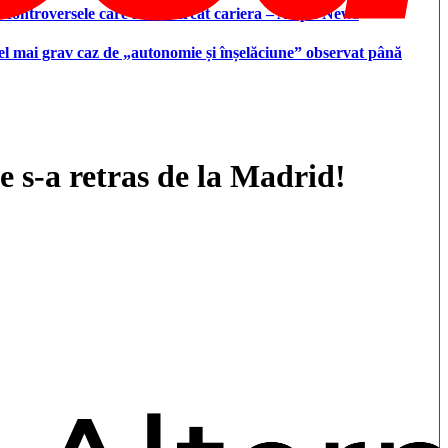
i controversele care i-au marcat cariera – Aleph News
 cel mai grav caz de „autonomie și înșelăciune” observat până
 s-a retras de la Madrid!