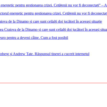
ectorul energetic pentru gestionarea crizei. Cetățenii nu vor fi deconect
 Craiova de la Dinamo și care sunt ceilalți doi jucători în aceeași situa
euro pentru a deveni câine. Cum a fost posibil
nberg și Andrew Tate. Răspunsul tinerei a cucerit internetul