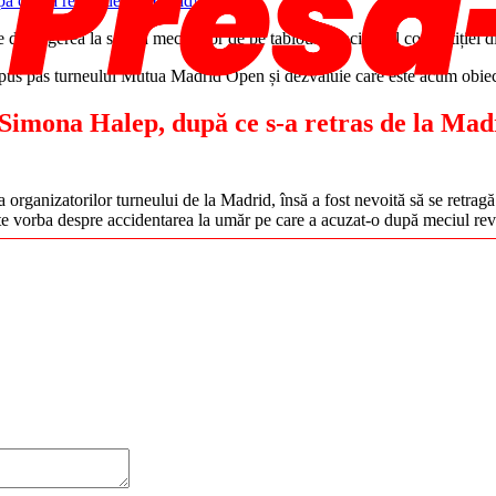
de tragerea la sorți a meciurilor de pe tabloul principal al competiției d
spus pas turneului Mutua Madrid Open și dezvăluie care este acum obiect
Simona Halep, după ce s-a retras de la Madr
rganizatorilor turneului de la Madrid, însă a fost nevoită să se retrag
 este vorba despre accidentarea la umăr pe care a acuzat-o după meciul re