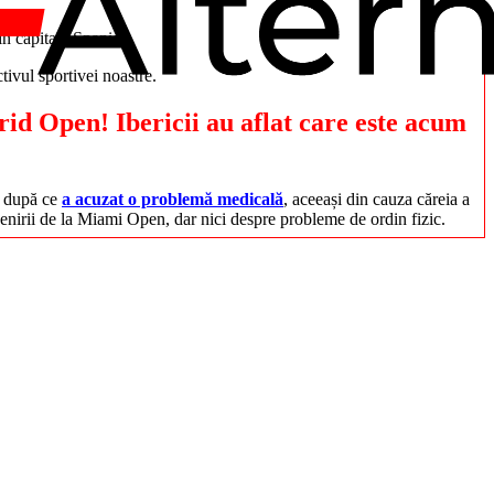
in capitala Spaniei.
ivul sportivei noastre.
id Open! Ibericii au aflat care este acum
ă după ce
a acuzat o problemă medicală
, aceeași din cauza căreia a
venirii de la Miami Open, dar nici despre probleme de ordin fizic.