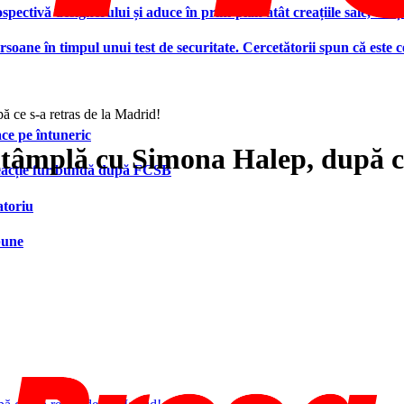
ctivă designerului și aduce în prim-plan atât creațiile sale, cât ș
ersoane în timpul unui test de securitate. Cercetătorii spun că este
 ce s-a retras de la Madrid!
face pe întuneric
ntâmplă cu Simona Halep, după ce
 reacție furibundă după FCSB
atoriu
bune