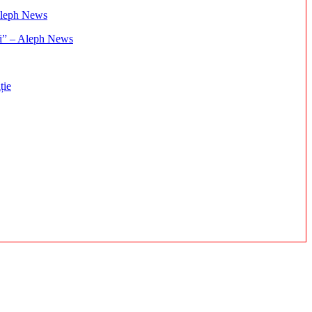
ați” – Aleph News
ție