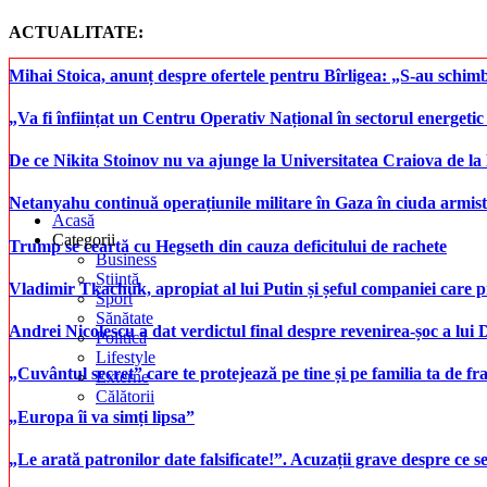
ACTUALITATE:
Mihai Stoica, anunț despre ofertele pentru Bîrligea: „S-au schim
„Va fi înființat un Centru Operativ Național în sectorul energetic
De ce Nikita Stoinov nu va ajunge la Universitatea Craiova de la Di
Netanyahu continuă operațiunile militare în Gaza în ciuda armist
Acasă
Categorii
Trump se ceartă cu Hegseth din cauza deficitului de rachete
Business
Știință
Vladimir Tkachuk, apropiat al lui Putin și șeful companiei care 
Sport
Sănătate
Andrei Nicolescu a dat verdictul final despre revenirea-șoc a lui
Politică
Lifestyle
„Cuvântul secret” care te protejează pe tine și pe familia ta de fra
Externe
Călătorii
„Europa îi va simți lipsa”
„Le arată patronilor date falsificate!”. Acuzații grave despre ce s