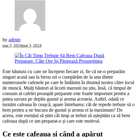
by
admin
mai 3, 2024
mai 3, 2024
Este băutura cu care ne începem fiecare zi, fie că ne-o preparăm
singuri acasă sau la birou ori o cumpărăm de la una dintre
numeroasele cafenele pe care le întâlnim în drumul nostru către locul
de muncă. Mulți băutori al licorii maronii nu știu, însă, că timpul de
consum al cafelei proaspăt preparate este foarte important pentru a
putea savura pe deplin gustul și aroma acesteia. Astfel, odată ce
turnăm cafeaua în ceașcă, apare întrebarea: cât de repede trebuie să o
bem pentru a ne bucura de gustul și aroma ei la maximum? De
aceea, este esențial să știm cât timp ar trebui să așteptăm ca să bem
cafeaua după ce am preparat-o și care este motivul.
Ce este cafeaua și când a apărut