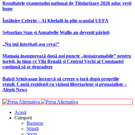
Rezultatele examenului național de Titularizare 2026 aduc vești
bune
Întâlnire Ceferin – Al Khelaifi în plin scandal UEFA
Sebastian Stan și Annabelle Wallis au devenit părinți
„Nu mă întrebați așa ceva!”
Mamaia inaugurează două noi puncte „instagramabile” pentru
turiști, în timp ce Vila Regală și Centrul Vechi al Constanței
continuă să se degradeze
Balaji Srinivasan încearcă să creeze o țară după propriile
reguli. Caută rezidenți cu viziuni libertariene și pronataliste –
Aleph News
Acasă
Categorii
Business
Știință
Sport