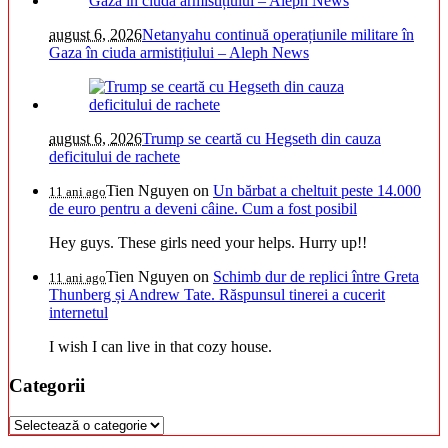
august 6, 2026
Netanyahu continuă operațiunile militare în
Gaza în ciuda armistițiului – Aleph News
august 6, 2026
Trump se ceartă cu Hegseth din cauza
deficitului de rachete
Tien Nguyen
on
Un bărbat a cheltuit peste 14.000
11 ani ago
de euro pentru a deveni câine. Cum a fost posibil
Hey guys. These girls need your helps. Hurry up!!
Tien Nguyen
on
Schimb dur de replici între Greta
11 ani ago
Thunberg și Andrew Tate. Răspunsul tinerei a cucerit
internetul
I wish I can live in that cozy house.
Categorii
Categorii