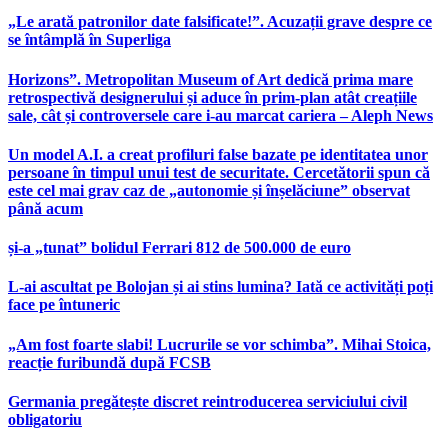
„Le arată patronilor date falsificate!”. Acuzații grave despre ce
se întâmplă în Superliga
Horizons”. Metropolitan Museum of Art dedică prima mare
retrospectivă designerului și aduce în prim-plan atât creațiile
sale, cât și controversele care i-au marcat cariera – Aleph News
Un model A.I. a creat profiluri false bazate pe identitatea unor
persoane în timpul unui test de securitate. Cercetătorii spun că
este cel mai grav caz de „autonomie și înșelăciune” observat
până acum
și-a „tunat” bolidul Ferrari 812 de 500.000 de euro
L-ai ascultat pe Bolojan și ai stins lumina? Iată ce activități poți
face pe întuneric
„Am fost foarte slabi! Lucrurile se vor schimba”. Mihai Stoica,
reacție furibundă după FCSB
Germania pregătește discret reintroducerea serviciului civil
obligatoriu