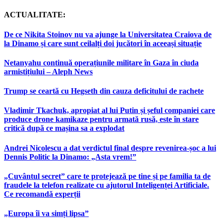
ACTUALITATE:
De ce Nikita Stoinov nu va ajunge la Universitatea Craiova de
la Dinamo și care sunt ceilalți doi jucători în aceeași situație
Netanyahu continuă operațiunile militare în Gaza în ciuda
armistițiului – Aleph News
Trump se ceartă cu Hegseth din cauza deficitului de rachete
Vladimir Tkachuk, apropiat al lui Putin și șeful companiei care
produce drone kamikaze pentru armată rusă, este în stare
critică după ce mașina sa a explodat
Andrei Nicolescu a dat verdictul final despre revenirea-șoc a lui
Dennis Politic la Dinamo: „Asta vrem!”
„Cuvântul secret” care te protejează pe tine și pe familia ta de
fraudele la telefon realizate cu ajutorul Inteligenței Artificiale.
Ce recomandă experții
„Europa îi va simți lipsa”