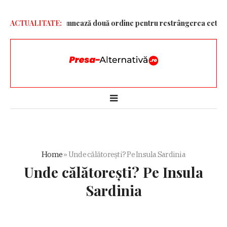
ă!”
ACTUALITATE:
Trump semnează două ordine pentru restrângerea cetățeniei pr
Home
»
Unde călătorești? Pe Insula Sardinia
Unde călătorești? Pe Insula
Sardinia