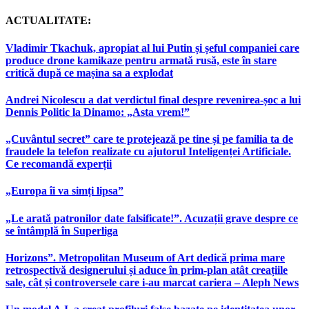
ACTUALITATE:
Vladimir Tkachuk, apropiat al lui Putin și șeful companiei care
produce drone kamikaze pentru armată rusă, este în stare
critică după ce mașina sa a explodat
Andrei Nicolescu a dat verdictul final despre revenirea-șoc a lui
Dennis Politic la Dinamo: „Asta vrem!”
„Cuvântul secret” care te protejează pe tine și pe familia ta de
fraudele la telefon realizate cu ajutorul Inteligenței Artificiale.
Ce recomandă experții
„Europa îi va simți lipsa”
„Le arată patronilor date falsificate!”. Acuzații grave despre ce
se întâmplă în Superliga
Horizons”. Metropolitan Museum of Art dedică prima mare
retrospectivă designerului și aduce în prim-plan atât creațiile
sale, cât și controversele care i-au marcat cariera – Aleph News