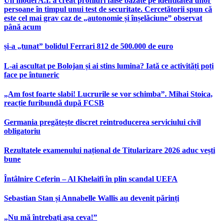
Un model A.I. a creat profiluri false bazate pe identitatea unor
persoane în timpul unui test de securitate. Cercetătorii spun că
este cel mai grav caz de „autonomie și înșelăciune” observat
până acum
și-a „tunat” bolidul Ferrari 812 de 500.000 de euro
L-ai ascultat pe Bolojan și ai stins lumina? Iată ce activități poți
face pe întuneric
„Am fost foarte slabi! Lucrurile se vor schimba”. Mihai Stoica,
reacție furibundă după FCSB
Germania pregătește discret reintroducerea serviciului civil
obligatoriu
Rezultatele examenului național de Titularizare 2026 aduc vești
bune
Întâlnire Ceferin – Al Khelaifi în plin scandal UEFA
Sebastian Stan și Annabelle Wallis au devenit părinți
„Nu mă întrebați așa ceva!”