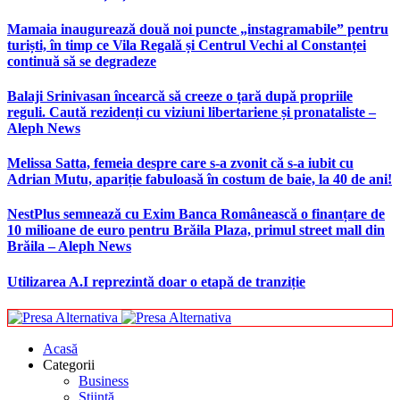
Mamaia inaugurează două noi puncte „instagramabile” pentru
turiști, în timp ce Vila Regală și Centrul Vechi al Constanței
continuă să se degradeze
Balaji Srinivasan încearcă să creeze o țară după propriile
reguli. Caută rezidenți cu viziuni libertariene și pronataliste –
Aleph News
Melissa Satta, femeia despre care s-a zvonit că s-a iubit cu
Adrian Mutu, apariție fabuloasă în costum de baie, la 40 de ani!
NestPlus semnează cu Exim Banca Românească o finanțare de
10 milioane de euro pentru Brăila Plaza, primul street mall din
Brăila – Aleph News
Utilizarea A.I reprezintă doar o etapă de tranziție
Acasă
Categorii
Business
Știință