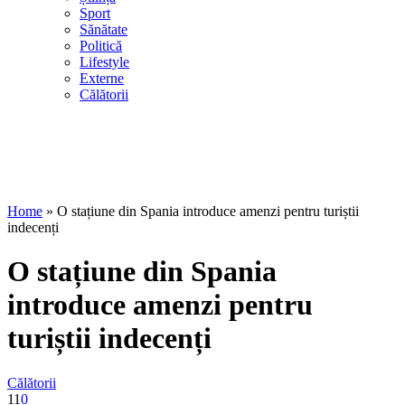
Sport
Sănătate
Politică
Lifestyle
Externe
Călătorii
Home
»
O stațiune din Spania introduce amenzi pentru turiștii
indecenți
O stațiune din Spania
introduce amenzi pentru
turiștii indecenți
Călătorii
11
0