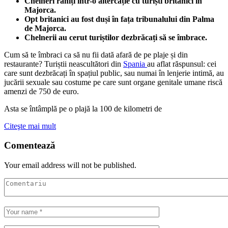
Chelneri răniți într-o altercație cu turiști britanici în
Majorca.
Opt britanici au fost duși în fața tribunalului din Palma
de Majorca.
Chelnerii au cerut turiștilor dezbrăcați să se îmbrace.
Cum să te îmbraci ca să nu fii dată afară de pe plaje și din
restaurante? Turiștii neascultători din
Spania
au aflat răspunsul: cei
care sunt dezbrăcați în spațiul public, sau numai în lenjerie intimă, au
jucării sexuale sau costume pe care sunt organe genitale umane riscă
amenzi de 750 de euro.
Asta se întâmplă pe o plajă la 100 de kilometri de
Citeşte mai mult
Comentează
Your email address will not be published.