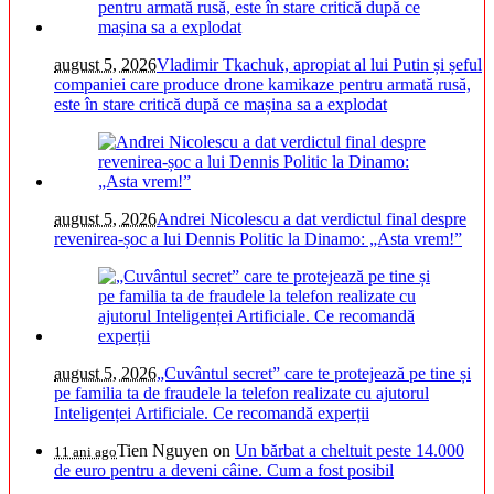
august 5, 2026
Vladimir Tkachuk, apropiat al lui Putin și șeful
companiei care produce drone kamikaze pentru armată rusă,
este în stare critică după ce mașina sa a explodat
august 5, 2026
Andrei Nicolescu a dat verdictul final despre
revenirea-șoc a lui Dennis Politic la Dinamo: „Asta vrem!”
august 5, 2026
„Cuvântul secret” care te protejează pe tine și
pe familia ta de fraudele la telefon realizate cu ajutorul
Inteligenței Artificiale. Ce recomandă experții
Tien Nguyen
on
Un bărbat a cheltuit peste 14.000
11 ani ago
de euro pentru a deveni câine. Cum a fost posibil