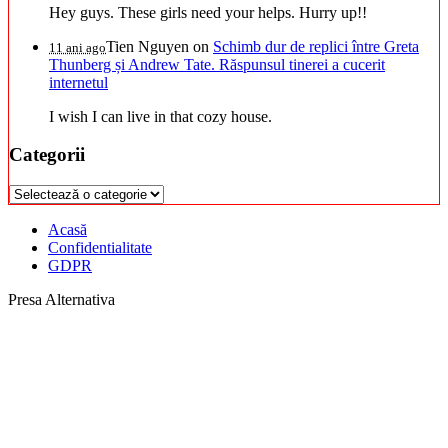
Hey guys. These girls need your helps. Hurry up!!
Tien Nguyen
on
Schimb dur de replici între Greta
11 ani ago
Thunberg și Andrew Tate. Răspunsul tinerei a cucerit
internetul
I wish I can live in that cozy house.
Categorii
Categorii
Acasă
Confidentialitate
GDPR
Presa Alternativa