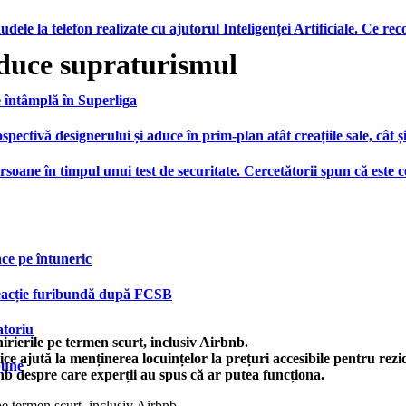
udele la telefon realizate cu ajutorul Inteligenței Artificiale. Ce r
educe supraturismul
e întâmplă în Superliga
ctivă designerului și aduce în prim-plan atât creațiile sale, cât ș
ersoane în timpul unui test de securitate. Cercetătorii spun că este
face pe întuneric
 reacție furibundă după FCSB
atoriu
hirierile pe termen scurt, inclusiv Airbnb.
tice ajută la menținerea locuințelor la prețuri accesibile pentru rezid
bune
b despre care experții au spus că ar putea funcționa.
pe termen scurt, inclusiv Airbnb.