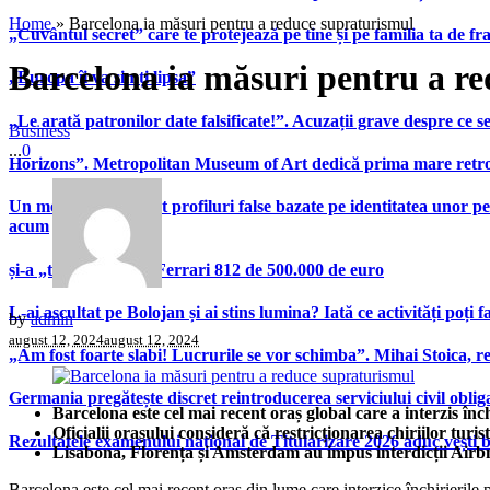
Home
»
Barcelona ia măsuri pentru a reduce supraturismul
„Cuvântul secret” care te protejează pe tine și pe familia ta de fra
Barcelona ia măsuri pentru a r
„Europa îi va simți lipsa”
„Le arată patronilor date falsificate!”. Acuzații grave despre ce s
Business
...
0
Horizons”. Metropolitan Museum of Art dedică prima mare retrospe
Un model A.I. a creat profiluri false bazate pe identitatea unor p
acum
și-a „tunat” bolidul Ferrari 812 de 500.000 de euro
L-ai ascultat pe Bolojan și ai stins lumina? Iată ce activități poți 
by
admin
august 12, 2024
august 12, 2024
„Am fost foarte slabi! Lucrurile se vor schimba”. Mihai Stoica,
Germania pregătește discret reintroducerea serviciului civil oblig
Barcelona este cel mai recent oraș global care a interzis înc
Oficialii orașului consideră că restricționarea chiriilor turis
Rezultatele examenului național de Titularizare 2026 aduc vești 
Lisabona, Florența și Amsterdam au impus interdicții Airbn
Barcelona este cel mai recent oraș din lume care interzice închirierile 