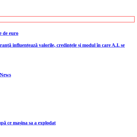
e de euro
ranță influențează valorile, credințele și modul în care A.I. se
h News
upă ce mașina sa a explodat