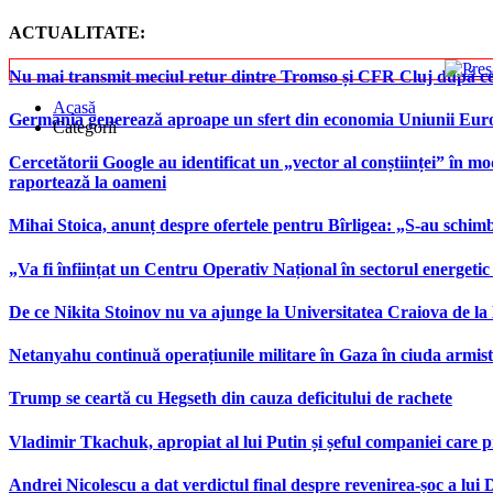
ACTUALITATE:
Nu mai transmit meciul retur dintre Tromso și CFR Cluj după ce
Acasă
Germania generează aproape un sfert din economia Uniunii Europ
Categorii
Cercetătorii Google au identificat un „vector al conștiinței” în mod
raportează la oameni
Mihai Stoica, anunț despre ofertele pentru Bîrligea: „S-au schim
„Va fi înființat un Centru Operativ Național în sectorul energetic
De ce Nikita Stoinov nu va ajunge la Universitatea Craiova de la Di
Netanyahu continuă operațiunile militare în Gaza în ciuda armist
Trump se ceartă cu Hegseth din cauza deficitului de rachete
Vladimir Tkachuk, apropiat al lui Putin și șeful companiei care 
Andrei Nicolescu a dat verdictul final despre revenirea-șoc a lui