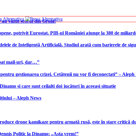
 au văzut scorul din Gruia!
ene, potrivit Eurostat. PIB-ul României ajunge la 380 de miliard
elele de Inteligență Artificială. Studiul arată cum barierele de sigu
bat mail-uri, dar…”
 pentru gestionarea crizei. Cetățenii nu vor fi deconectați” – Alep
namo și care sunt ceilalți doi jucători în aceeași situație
ițiului – Aleph News
produce drone kamikaze pentru armată rusă, este în stare critică d
 Dennis Politic la Dinamo: „Asta vrem!”