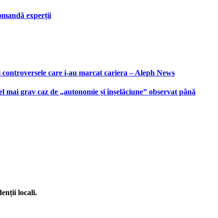
ecomandă experții
i controversele care i-au marcat cariera – Aleph News
 cel mai grav caz de „autonomie și înșelăciune” observat până
enții locali.