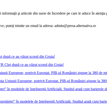
informaţii şi articole din surse de încredere pe care le aduce în atenţia pu
tive, puteţi trimite un email la adresa: admin@presa-alternativa.ro
FR Cluj după ce au văzut scorul din Gruia!
a Uniunii Europene, potrivit Eurostat. PIB-ul României ajunge la 380
onștiinței” în modelele de Inteligență Artificială. Studiul arată cum barie