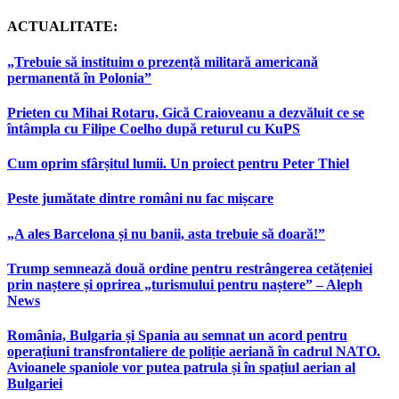
ACTUALITATE:
„Trebuie să instituim o prezență militară americană
permanentă în Polonia”
Prieten cu Mihai Rotaru, Gică Craioveanu a dezvăluit ce se
întâmpla cu Filipe Coelho după returul cu KuPS
Cum oprim sfârșitul lumii. Un proiect pentru Peter Thiel
Peste jumătate dintre români nu fac mișcare
„A ales Barcelona și nu banii, asta trebuie să doară!”
Trump semnează două ordine pentru restrângerea cetățeniei
prin naștere și oprirea „turismului pentru naștere” – Aleph
News
România, Bulgaria și Spania au semnat un acord pentru
operațiuni transfrontaliere de poliție aeriană în cadrul NATO.
Avioanele spaniole vor putea patrula și în spațiul aerian al
Bulgariei