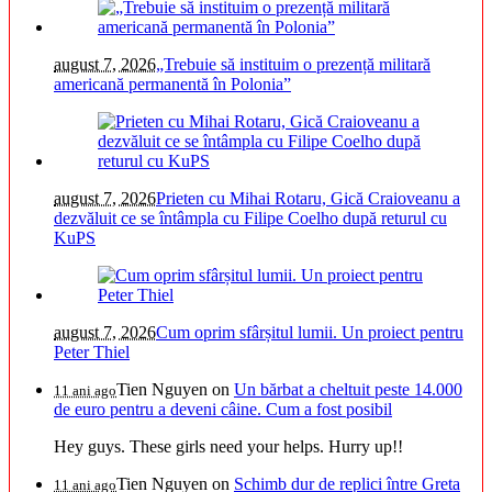
august 7, 2026
„Trebuie să instituim o prezență militară
americană permanentă în Polonia”
august 7, 2026
Prieten cu Mihai Rotaru, Gică Craioveanu a
dezvăluit ce se întâmpla cu Filipe Coelho după returul cu
KuPS
august 7, 2026
Cum oprim sfârșitul lumii. Un proiect pentru
Peter Thiel
Tien Nguyen
on
Un bărbat a cheltuit peste 14.000
11 ani ago
de euro pentru a deveni câine. Cum a fost posibil
Hey guys. These girls need your helps. Hurry up!!
Tien Nguyen
on
Schimb dur de replici între Greta
11 ani ago