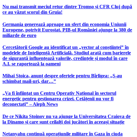
Nu mai transmit meciul retur dintre Tromso și CFR Cluj după
ce au văzut scorul din Gruia!
Germania generează aproape un sfert din economia Uniunii
Europene, potrivit Eurostat. PIB-ul României ajunge la 380 de
miliarde de euro
Cercetătorii Google au identificat un „vector al conștiinței” în
modelele de Inteligență Artificială. Studiul arată cum barierele
de siguranță influențează valorile, credințele și modul în care
A.I. se raportează la oameni
Mihai Stoica, anunț despre ofertele pentru Bîrligea: „S-au
schimbat mail-uri, dar…”
„Va fi înființat un Centru Operativ Național în sectorul
energetic pentru gestionarea crizei. Cetățenii nu vor fi
deconectați” – Aleph News
De ce Nikita Stoinov nu va ajunge la Universitatea Craiova de
la Dinamo și care sunt ceilalți doi jucători în aceeași situație
Netanyahu continuă operațiunile militare în Gaza în ciuda