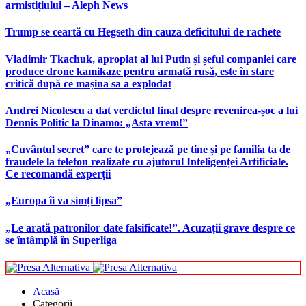
armistițiului – Aleph News
Trump se ceartă cu Hegseth din cauza deficitului de rachete
Vladimir Tkachuk, apropiat al lui Putin și șeful companiei care
produce drone kamikaze pentru armată rusă, este în stare
critică după ce mașina sa a explodat
Andrei Nicolescu a dat verdictul final despre revenirea-șoc a lui
Dennis Politic la Dinamo: „Asta vrem!”
„Cuvântul secret” care te protejează pe tine și pe familia ta de
fraudele la telefon realizate cu ajutorul Inteligenței Artificiale.
Ce recomandă experții
„Europa îi va simți lipsa”
„Le arată patronilor date falsificate!”. Acuzații grave despre ce
se întâmplă în Superliga
Acasă
Categorii