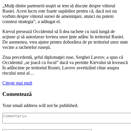
„Mulţi dintre partenerii noştri se tem să discute despre viitorul
Rusiei. Acest lucru este foarte supărător pentru că, dacă noi nu
vorbim despre viitorul sursei de ameninţare, atunci nu putem
construi strategia”, a adăugat el.
Kievul presează Occidentul să îi dea rachete cu rază lungă de
acţiune şi să autorizeze lovirea unor ţinte adânc în teritoriul Rusiei.
De asemenea, vrea ajutor pentru doborârea de pe teritoriul unor state
vecine a rachetelor ruseşti.
Ziua precedentă, şeful diplomaţiei ruse, Serghei Lavrov, a spus că
Occidentul „se joacă cu focul” dacă va permite Kievului să lovească
în adâncime pe teritoriul Rusiei, Lavrov avertizând chiar asupra
riscului unui al…
Citeşte mai mult
Comentează
Your email address will not be published.