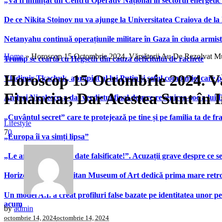
„Va fi înființat un Centru Operativ Național în sectorul energetic
De ce Nikita Stoinov nu va ajunge la Universitatea Craiova de la Di
Netanyahu continuă operațiunile militare în Gaza în ciuda armist
Home
»
Horoscop 15 Octombrie 2024. Vărsătorii Au De Rezolvat Mult
Trump se ceartă cu Hegseth din cauza deficitului de rachete
Horoscop 15 Octombrie 2024. Vă
Vladimir Tkachuk, apropiat al lui Putin și șeful companiei care 
Financiar, Dar Acestea Sunt în I
Andrei Nicolescu a dat verdictul final despre revenirea-șoc a lui
„Cuvântul secret” care te protejează pe tine și pe familia ta de fra
Lifestyle
7
0
„Europa îi va simți lipsa”
„Le arată patronilor date falsificate!”. Acuzații grave despre ce s
Horizons”. Metropolitan Museum of Art dedică prima mare retrospe
Un model A.I. a creat profiluri false bazate pe identitatea unor p
acum
by
admin
octombrie 14, 2024
octombrie 14, 2024