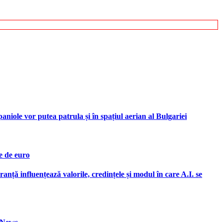
iole vor putea patrula și în spațiul aerian al Bulgariei
e de euro
ranță influențează valorile, credințele și modul în care A.I. se