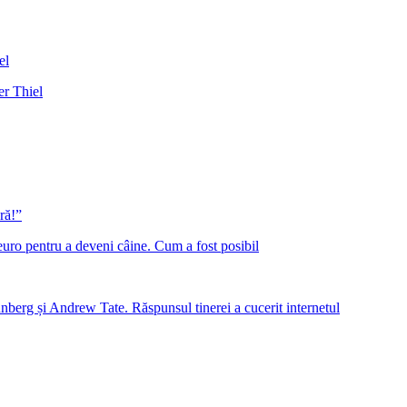
er Thiel
ră!”
euro pentru a deveni câine. Cum a fost posibil
nberg și Andrew Tate. Răspunsul tinerei a cucerit internetul