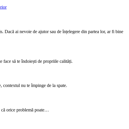
. Dacă ai nevoie de ajutor sau de înțelegere din partea lor, ar fi bine
face să te îndoiești de propriile calități.
e, contextul nu te împinge de la spate.
eea că orice problemă poate…