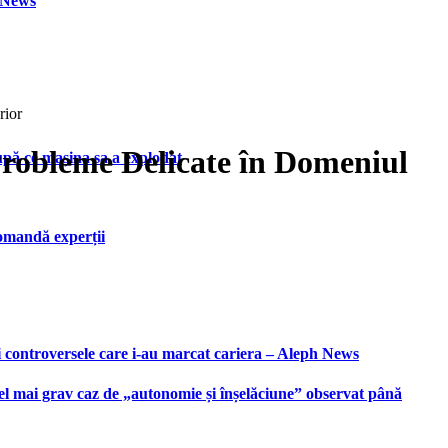
h News
rior
Probleme Delicate în Domeniul
upă ce mașina sa a explodat
ecomandă experții
i controversele care i-au marcat cariera – Aleph News
 cel mai grav caz de „autonomie și înșelăciune” observat până