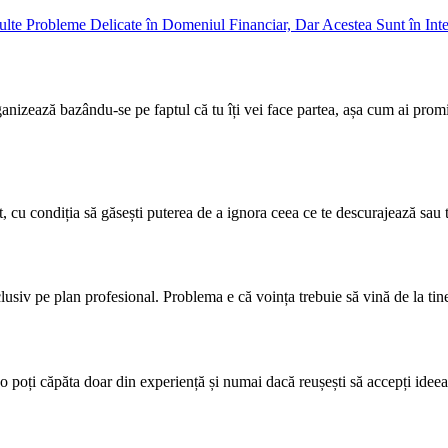
ganizează bazându-se pe faptul că tu îți vei face partea, așa cum ai promis
 cu condiția să găsești puterea de a ignora ceea ce te descurajează sau te 
lusiv pe plan profesional. Problema e că voința trebuie să vină de la tin
e o poți căpăta doar din experiență și numai dacă reușești să accepți id