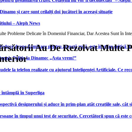
 pentru gestionarea crizei. Cetățenii nu vor fi deconectați” – Alep
namo și care sunt ceilalți doi jucători în aceeași situație
ițiului – Aleph News
e Probleme Delicate în Domeniul Financiar, Dar Acestea Sunt în Inte
rsătorii Au De Rezolvat Multe 
produce drone kamikaze pentru armată rusă, este în stare critică d
nterior
 Dennis Politic la Dinamo: „Asta vrem!”
udele la telefon realizate cu ajutorul Inteligenței Artificiale. Ce r
e întâmplă în Superliga
ctivă designerului și aduce în prim-plan atât creațiile sale, cât ș
ersoane în timpul unui test de securitate. Cercetătorii spun că este