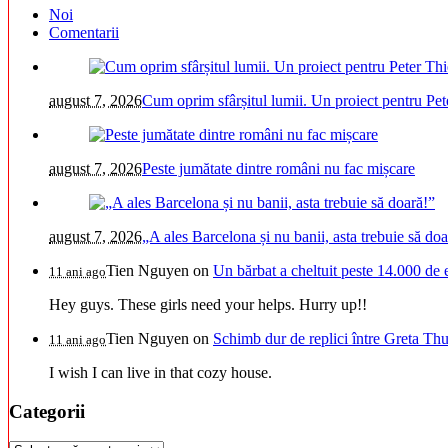
Noi
Comentarii
august 7, 2026
Cum oprim sfârșitul lumii. Un proiect pentru Pet
august 7, 2026
Peste jumătate dintre români nu fac mișcare
august 7, 2026
„A ales Barcelona și nu banii, asta trebuie să doa
Tien Nguyen
on
Un bărbat a cheltuit peste 14.000 de 
11 ani ago
Hey guys. These girls need your helps. Hurry up!!
Tien Nguyen
on
Schimb dur de replici între Greta Thu
11 ani ago
I wish I can live in that cozy house.
Categorii