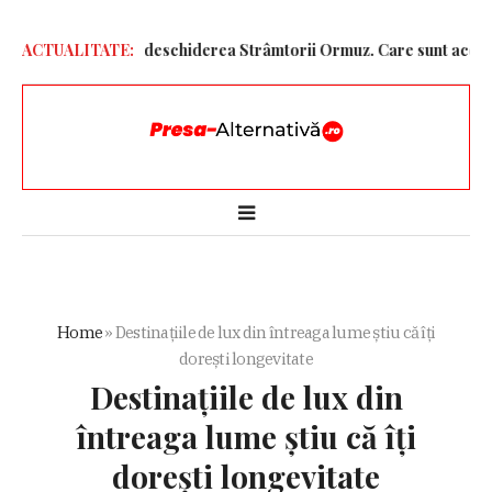
or Unite pentru redeschiderea Strâmtorii Ormuz. Care sunt acestea
ACTUALITATE:
Home
»
Destinațiile de lux din întreaga lume știu că îți
dorești longevitate
Destinațiile de lux din
întreaga lume știu că îți
dorești longevitate