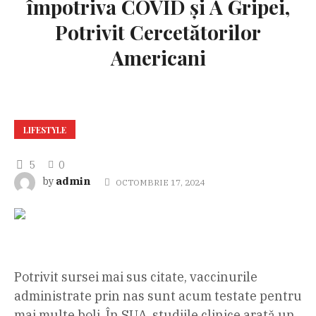
împotriva COVID și A Gripei,
Potrivit Cercetătorilor
Americani
LIFESTYLE
5
0
admin
by
OCTOMBRIE 17, 2024
Potrivit sursei mai sus citate, vaccinurile
administrate prin nas sunt acum testate pentru
mai multe boli. În SUA, studiile clinice arată un