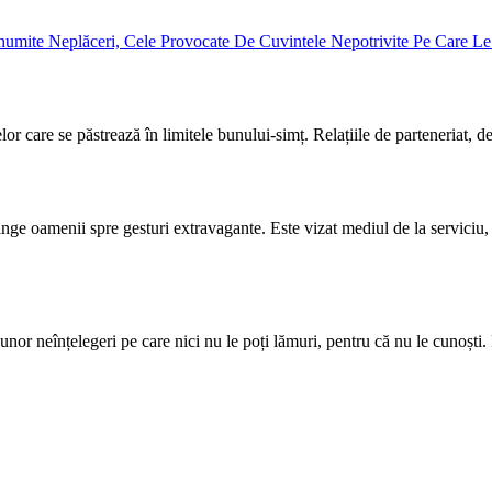
elor care se păstrează în limitele bunului-simț. Relațiile de parteneriat, d
e oamenii spre gesturi extravagante. Este vizat mediul de la serviciu, în 
 unor neînțelegeri pe care nici nu le poți lămuri, pentru că nu le cunoști. 