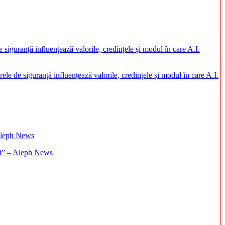
rele de siguranță influențează valorile, credințele și modul în care A.I.
ați” – Aleph News