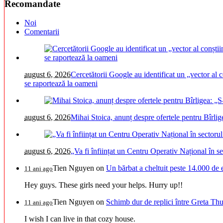
Recomandate
Noi
Comentarii
august 6, 2026
Cercetătorii Google au identificat un „vector al c
se raportează la oameni
august 6, 2026
Mihai Stoica, anunț despre ofertele pentru Bîrli
august 6, 2026
„Va fi înființat un Centru Operativ Național în s
Tien Nguyen
on
Un bărbat a cheltuit peste 14.000 de 
11 ani ago
Hey guys. These girls need your helps. Hurry up!!
Tien Nguyen
on
Schimb dur de replici între Greta Thu
11 ani ago
I wish I can live in that cozy house.