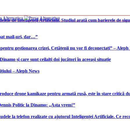
elele de Inteligență Artificială. Studiul arată cum barierele de sigu
bat mail-uri, dar…”
 pentru gestionarea crizei. Cetățenii nu vor fi deconectați” – Alep
namo și care sunt ceilalți doi jucători în aceeași situație
ițiului – Aleph News
produce drone kamikaze pentru armată rusă, este în stare critică d
 Dennis Politic la Dinamo: „Asta vrem!”
udele la telefon realizate cu ajutorul Inteligenței Artificiale. Ce r