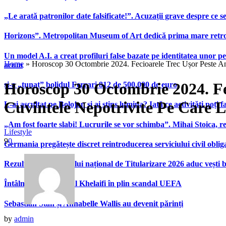
„Le arată patronilor date falsificate!”. Acuzații grave despre ce s
Horizons”. Metropolitan Museum of Art dedică prima mare retrospe
Un model A.I. a creat profiluri false bazate pe identitatea unor p
Home
»
Horoscop 30 Octombrie 2024. Fecioarele Trec Ușor Peste An
acum
Horoscop 30 Octombrie 2024. Fe
și-a „tunat” bolidul Ferrari 812 de 500.000 de euro
Cuvintele Nepotrivite Pe Care L
L-ai ascultat pe Bolojan și ai stins lumina? Iată ce activități poți 
„Am fost foarte slabi! Lucrurile se vor schimba”. Mihai Stoica,
Lifestyle
9
0
Germania pregătește discret reintroducerea serviciului civil oblig
Rezultatele examenului național de Titularizare 2026 aduc vești 
Întâlnire Ceferin – Al Khelaifi în plin scandal UEFA
Sebastian Stan și Annabelle Wallis au devenit părinți
by
admin