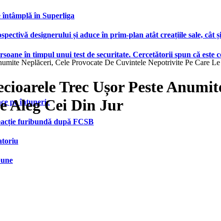
e întâmplă în Superliga
ctivă designerului și aduce în prim-plan atât creațiile sale, cât ș
ersoane în timpul unui test de securitate. Cercetătorii spun că este
umite Neplăceri, Cele Provocate De Cuvintele Nepotrivite Pe Care Le
cioarele Trec Ușor Peste Anumite
e Aleg Cei Din Jur
face pe întuneric
 reacție furibundă după FCSB
atoriu
bune