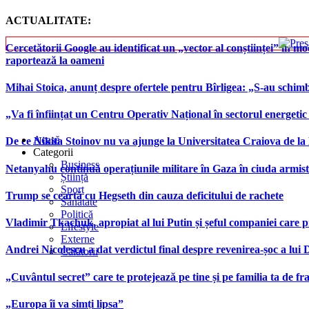
ACTUALITATE:
Cercetătorii Google au identificat un „vector al conștiinței” în mod
raportează la oameni
Mihai Stoica, anunț despre ofertele pentru Bîrligea: „S-au schim
„Va fi înființat un Centru Operativ Național în sectorul energetic
Acasă
De ce Nikita Stoinov nu va ajunge la Universitatea Craiova de la Di
Categorii
Business
Netanyahu continuă operațiunile militare în Gaza în ciuda armist
Știință
Sport
Trump se ceartă cu Hegseth din cauza deficitului de rachete
Sănătate
Politică
Vladimir Tkachuk, apropiat al lui Putin și șeful companiei care 
Lifestyle
Externe
Andrei Nicolescu a dat verdictul final despre revenirea-șoc a lui
Călătorii
„Cuvântul secret” care te protejează pe tine și pe familia ta de fra
„Europa îi va simți lipsa”