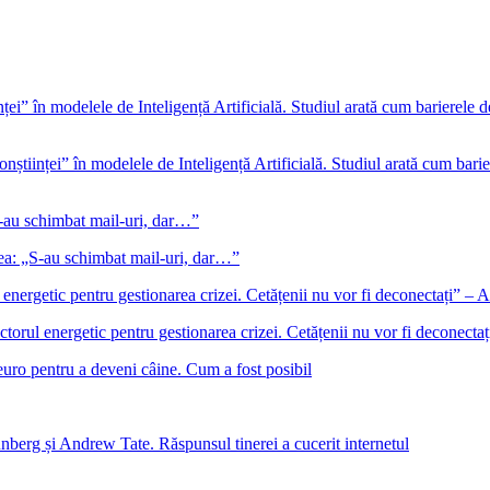
onștiinței” în modelele de Inteligență Artificială. Studiul arată cum barie
gea: „S-au schimbat mail-uri, dar…”
ectorul energetic pentru gestionarea crizei. Cetățenii nu vor fi deconect
euro pentru a deveni câine. Cum a fost posibil
nberg și Andrew Tate. Răspunsul tinerei a cucerit internetul