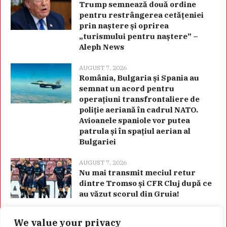
Trump semnează două ordine
pentru restrângerea cetățeniei
prin naștere și oprirea
„turismului pentru naștere” –
Aleph News
AUGUST 7, 2026
România, Bulgaria și Spania au
semnat un acord pentru
operațiuni transfrontaliere de
poliție aeriană în cadrul NATO.
Avioanele spaniole vor putea
patrula și în spațiul aerian al
Bulgariei
AUGUST 7, 2026
Nu mai transmit meciul retur
dintre Tromso și CFR Cluj după ce
au văzut scorul din Gruia!
We value your privacy