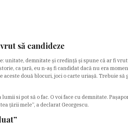
vrut să candideze
 unitate, demnitate și credință și spune că ar fi vrut
istorie, ca țară, eu n-aș fi candidat dacă nu era mom
ntre aceste două blocuri, joci o carte uriașă. Trebuie
umii si pot să o fac. O voi face cu demnitate. Pașapor
ea țării mele”, a declarat Georgescu.
luat”