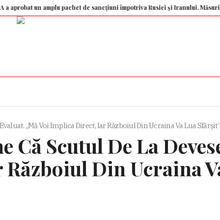
t un amplu pachet de sancțiuni împotriva Rusiei și Iranului. Măsurile îl vizea
aluat. „Mă Voi Implica Direct, Iar Războiul Din Ucraina Va Lua Sfârșit
 Că Scutul De La Devese
r Războiul Din Ucraina V