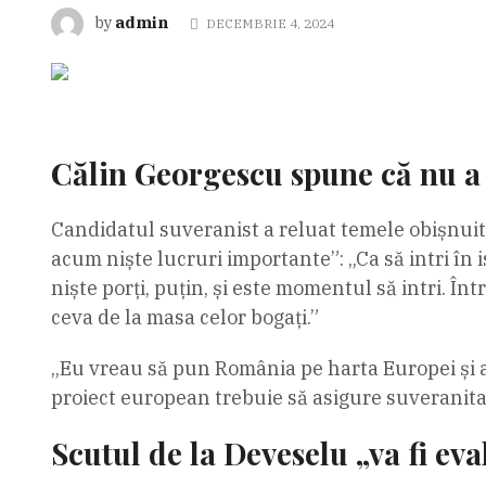
admin
by
DECEMBRIE 4, 2024
Călin Georgescu spune că nu a 
Candidatul suveranist a reluat temele obișnuite:
acum niște lucruri importante”: „Ca să intri în 
niște porți, puțin, și este momentul să intri. Î
ceva de la masa celor bogați.”
„Eu vreau să pun România pe harta Europei și a l
proiect european trebuie să asigure suveranitat
Scutul de la Deveselu „va fi eva