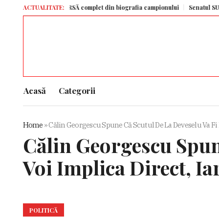
umgartner, ȘTEARSĂ complet din biografia campionului
ACTUALITATE:
Senatul SUA a aproba
Acasă
Categorii
Home
»
Călin Georgescu Spune Că Scutul De La Deveselu Va Fi Ev
Călin Georgescu Spune
Voi Implica Direct, Ia
POLITICĂ