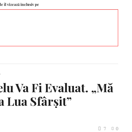
ză inclusiv pe Putin
„Trebuie să instituim o prezență militară americană p
”
lu Va Fi Evaluat. „Mă
a Lua Sfârșit”
7
0