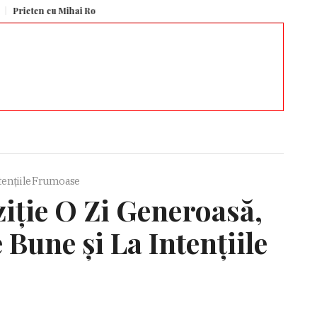
en cu Mihai Rotaru, Gică Craioveanu a dezvăluit ce se întâmpla cu Filipe Coe
ntențiile Frumoase
iție O Zi Generoasă,
Bune și La Intențiile