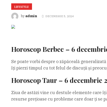
LIFESTYLE
admin
by
DECEMBRIE 5, 2024
Horoscop Berbec – 6 decembri
Se poate vorbi despre o zăpăceală generalizată d
îți pierzi timpul cu tot felul de discuții și preocu
Horoscop Taur – 6 decembrie 
Ziua de astăzi vine cu destule elemente care îți c
resurse prețioase cu probleme care doar ți se p