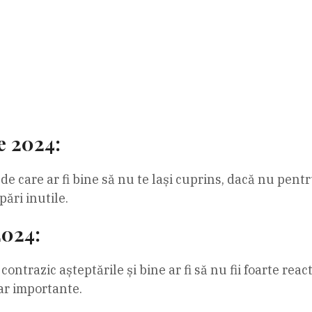
e 2024:
e care ar fi bine să nu te lași cuprins, dacă nu pentru
pări inutile.
2024:
ontrazic așteptările și bine ar fi să nu fii foarte react
ar importante.