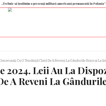
e să instituim o prezență militară americană permanentă în Polonia”
Priet
 Generoasă, Cu O Tendință Clară De A Reveni La Gândurile Bune și La I
2024. Leii Au La Dispoz
e A Reveni La Gândurile 