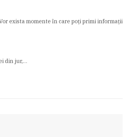
i. Vor exista momente în care poți primi informații
i din jur,…