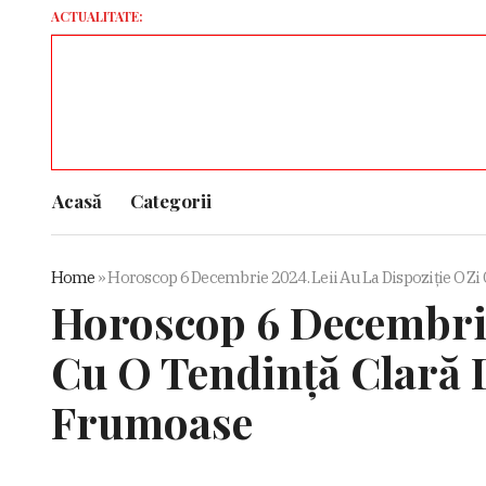
ACTUALITATE:
„Trebui
Acasă
Categorii
Home
»
Horoscop 6 Decembrie 2024. Leii Au La Dispoziție O Zi
Horoscop 6 Decembrie 
Cu O Tendință Clară D
Frumoase