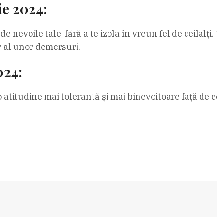
e 2024:
 de nevoile tale, fără a te izola în vreun fel de ceilalț
r al unor demersuri.
024:
atitudine mai tolerantă și mai binevoitoare față de ce