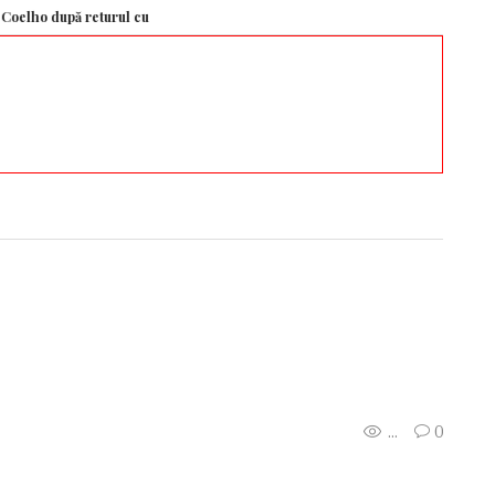
după returul cu KuPS
Cum oprim sfârșitul lumii. Un proiect pentru Peter Thi
...
0