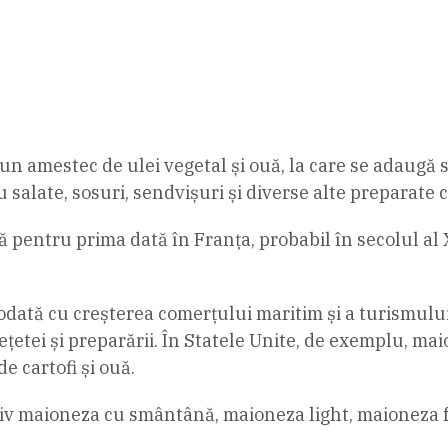
un amestec de ulei vegetal și ouă, la care se adaugă s
 salate, sosuri, sendvișuri și diverse alte preparate 
pentru prima dată în Franța, probabil în secolul al XV
ată cu creșterea comerțului maritim și a turismului î
 rețetei și preparării. În Statele Unite, de exemplu, m
de cartofi și ouă.
siv maioneza cu smântână, maioneza light, maioneza 