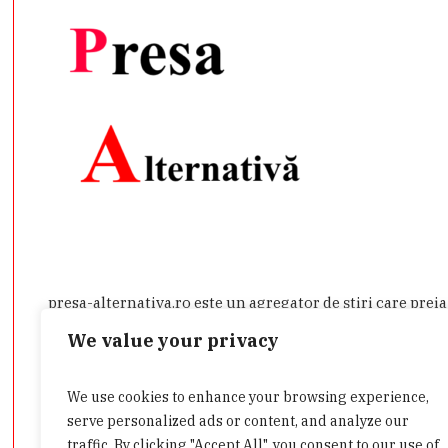
presa-alternativa.ro este un agregator de ştiri care prei
încredere pe care le aduce în atenţia publicului. Aici veţi
We value your privacy
public, din mai multe domenii.
Dacă aveţi o ştire de interes sau doriţi să ne contactaţi d
We use cookies to enhance your browsing experience,
admin@presa-alternativa.ro
serve personalized ads or content, and analyze our
traffic. By clicking "Accept All", you consent to our use of