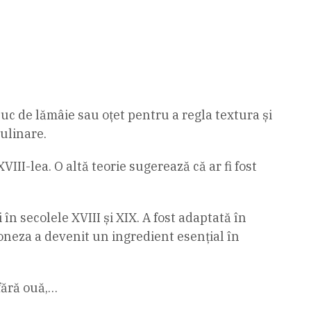
uc de lămâie sau oțet pentru a regla textura și
culinare.
III-lea. O altă teorie sugerează că ar fi fost
n secolele XVIII și XIX. A fost adaptată în
aioneza a devenit un ingredient esențial în
fără ouă,…