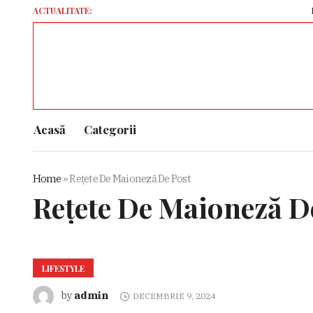
ACTUALITATE:
Prieten c
Acasă
Categorii
Home
»
Reţete De Maioneză De Post
Reţete De Maioneză D
LIFESTYLE
admin
by
DECEMBRIE 9, 2024