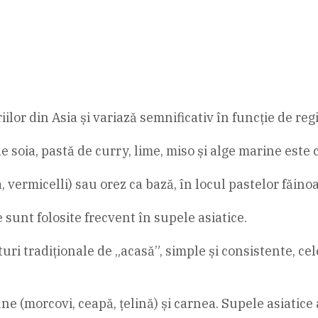
iilor din Asia și variază semnificativ în funcție de r
de soia, pastă de curry, lime, miso și alge marine este 
 vermicelli) sau orez ca bază, în locul pastelor făino
 sunt folosite frecvent în supele asiatice.
i tradiționale de „acasă”, simple și consistente, cel
(morcovi, ceapă, țelină) și carnea. Supele asiatice