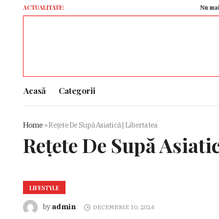
ACTUALITATE:
Nu mai transmit 
Acasă
Categorii
Home
»
Reţete De Supă Asiatică | Libertatea
Reţete De Supă Asiatic
LIFESTYLE
admin
by
DECEMBRIE 10, 2024