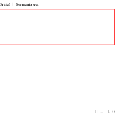
Germania generează aproape un sfert din economia Uniunii Europene, potrivit
...
0