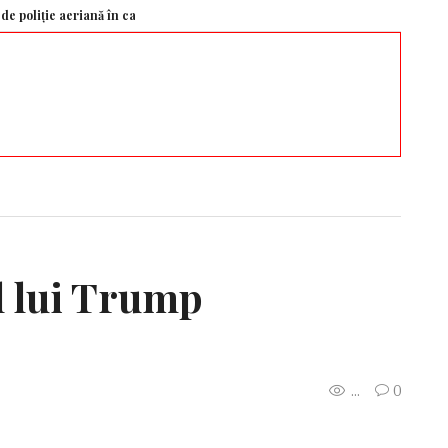
e aeriană în cadrul NATO. Avioanele spaniole vor putea patrula și în spațiul 
l lui Trump
...
0