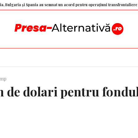
ria și Spania au semnat un acord pentru operațiuni transfrontaliere de poliți
rump
n de dolari pentru fondu