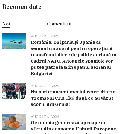
Recomandate
Noi
Comentarii
AUGUST 7, 2026
România, Bulgaria și Spania au
semnat un acord pentru operațiuni
transfrontaliere de poliție aeriană în
cadrul NATO. Avioanele spaniole vor
putea patrula și în spațiul aerian al
Bulgariei
AUGUST 7, 2026
Nu mai transmit meciul retur dintre
Tromso și CFR Cluj după ce au văzut
scorul din Gruia!
AUGUST 6, 2026
Germania generează aproape un
sfert din economia Uniunii Europene,