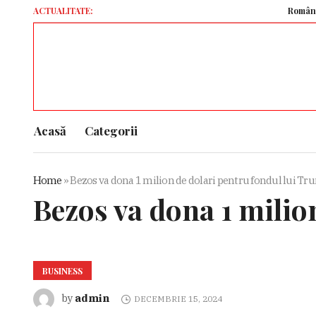
ACTUALITATE:
România, Bulga
Acasă
Categorii
Home
»
Bezos va dona 1 milion de dolari pentru fondul lui T
Bezos va dona 1 milio
BUSINESS
admin
by
DECEMBRIE 15, 2024