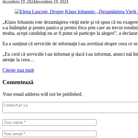
decembrie 19, 2024
decembrie 19, 2024
„Klaus Iohannis este dezamăgirea vieţii mele şi vă spun că nu exagerez. 
s-a întâmplat şi pentru panica şi pentru frica prin care au trecut români
treaba, aceşti candidaţi nu ar fi putut să participe la alegeri”, a decl
Ea a susținut că serviciile de informaţii l-au avertizat despre ceea ce se
„Eu cred că serviciile l-au informat şi dacă l-au informat, atunci mă în
atenţie la ceea…
Citeşte mai mult
Comentează
Your email address will not be published.