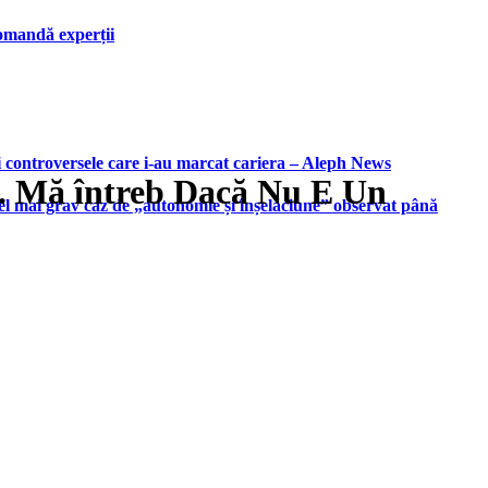
ecomandă experții
i controversele care i-au marcat cariera – Aleph News
e. Mă întreb Dacă Nu E Un
 cel mai grav caz de „autonomie și înșelăciune” observat până