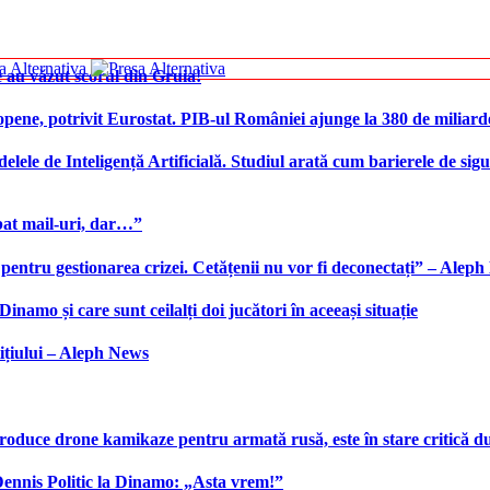
 au văzut scorul din Gruia!
ene, potrivit Eurostat. PIB-ul României ajunge la 380 de miliard
elele de Inteligență Artificială. Studiul arată cum barierele de sigu
bat mail-uri, dar…”
 pentru gestionarea crizei. Cetățenii nu vor fi deconectați” – Alep
namo și care sunt ceilalți doi jucători în aceeași situație
ițiului – Aleph News
produce drone kamikaze pentru armată rusă, este în stare critică d
 Dennis Politic la Dinamo: „Asta vrem!”