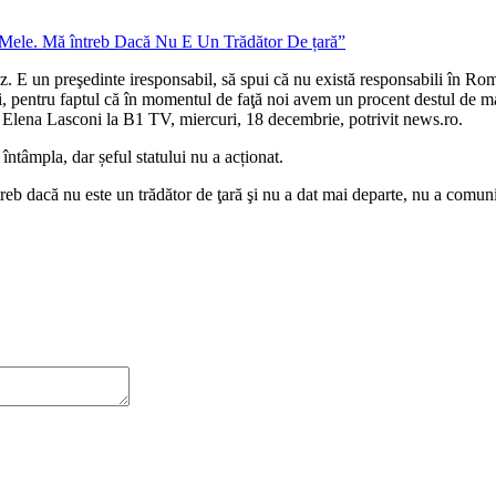
E un preşedinte iresponsabil, să spui că nu există responsabili în România
i, pentru faptul că în momentul de faţă noi avem un procent destul de mare a
arat Elena Lasconi la B1 TV, miercuri, 18 decembrie, potrivit news.ro.
 întâmpla, dar șeful statului nu a acționat.
treb dacă nu este un trădător de ţară şi nu a dat mai departe, nu a comuni