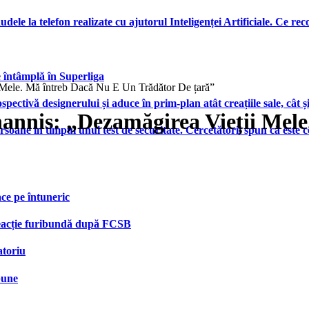
udele la telefon realizate cu ajutorul Inteligenței Artificiale. Ce r
e întâmplă în Superliga
 Mele. Mă întreb Dacă Nu E Un Trădător De țară”
ctivă designerului și aduce în prim-plan atât creațiile sale, cât ș
hannis: „Dezamăgirea Vieții Mel
ersoane în timpul unui test de securitate. Cercetătorii spun că este
face pe întuneric
 reacție furibundă după FCSB
atoriu
bune