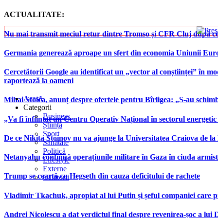
ACTUALITATE:
Nu mai transmit meciul retur dintre Tromso și CFR Cluj după ce
Germania generează aproape un sfert din economia Uniunii Europ
Cercetătorii Google au identificat un „vector al conștiinței” în mod
raportează la oameni
Acasă
Mihai Stoica, anunț despre ofertele pentru Bîrligea: „S-au schim
Categorii
Business
„Va fi înființat un Centru Operativ Național în sectorul energetic
Știință
Sport
De ce Nikita Stoinov nu va ajunge la Universitatea Craiova de la Di
Sănătate
Politică
Netanyahu continuă operațiunile militare în Gaza în ciuda armist
Lifestyle
Externe
Trump se ceartă cu Hegseth din cauza deficitului de rachete
Călătorii
Vladimir Tkachuk, apropiat al lui Putin și șeful companiei care 
Andrei Nicolescu a dat verdictul final despre revenirea-șoc a lui