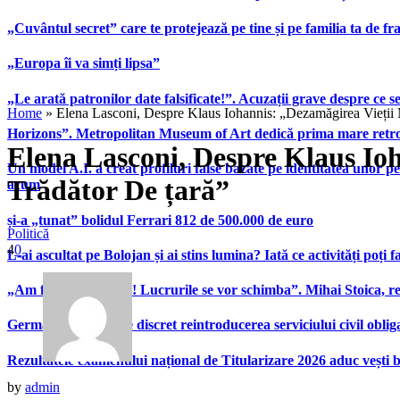
„Cuvântul secret” care te protejează pe tine și pe familia ta de fra
„Europa îi va simți lipsa”
„Le arată patronilor date falsificate!”. Acuzații grave despre ce s
Home
»
Elena Lasconi, Despre Klaus Iohannis: „Dezamăgirea Vieții
Horizons”. Metropolitan Museum of Art dedică prima mare retrospe
Elena Lasconi, Despre Klaus Io
Un model A.I. a creat profiluri false bazate pe identitatea unor p
Trădător De țară”
acum
și-a „tunat” bolidul Ferrari 812 de 500.000 de euro
Politică
4
0
L-ai ascultat pe Bolojan și ai stins lumina? Iată ce activități poți 
„Am fost foarte slabi! Lucrurile se vor schimba”. Mihai Stoica,
Germania pregătește discret reintroducerea serviciului civil oblig
Rezultatele examenului național de Titularizare 2026 aduc vești 
by
admin