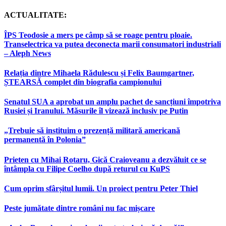
ACTUALITATE:
ÎPS Teodosie a mers pe câmp să se roage pentru ploaie.
Transelectrica va putea deconecta marii consumatori industriali
– Aleph News
Relația dintre Mihaela Rădulescu și Felix Baumgartner,
ȘTEARSĂ complet din biografia campionului
Senatul SUA a aprobat un amplu pachet de sancțiuni împotriva
Rusiei și Iranului. Măsurile îl vizează inclusiv pe Putin
„Trebuie să instituim o prezență militară americană
permanentă în Polonia”
Prieten cu Mihai Rotaru, Gică Craioveanu a dezvăluit ce se
întâmpla cu Filipe Coelho după returul cu KuPS
Cum oprim sfârșitul lumii. Un proiect pentru Peter Thiel
Peste jumătate dintre români nu fac mișcare