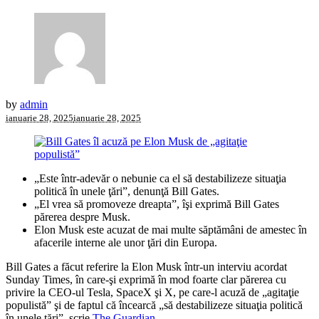
by
admin
ianuarie 28, 2025
ianuarie 28, 2025
„Este într-adevăr o nebunie ca el să destabilizeze situaţia
politică în unele ţări”, denunţă Bill Gates.
„El vrea să promoveze dreapta”, îşi exprimă Bill Gates
părerea despre Musk.
Elon Musk este acuzat de mai multe săptămâni de amestec în
afacerile interne ale unor ţări din Europa.
Bill Gates a făcut referire la Elon Musk într-un interviu acordat
Sunday Times, în care-şi exprimă în mod foarte clar părerea cu
privire la CEO-ul Tesla, SpaceX şi X, pe care-l acuză de „agitaţie
populistă” şi de faptul că încearcă „să destabilizeze situaţia politică
în unele ţări”, scrie
The Guardian.