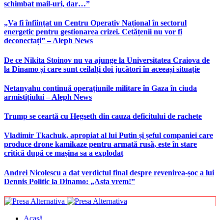
schimbat mail-uri, dar…”
„Va fi înființat un Centru Operativ Național în sectorul
energetic pentru gestionarea crizei. Cetățenii nu vor fi
deconectați” – Aleph News
De ce Nikita Stoinov nu va ajunge la Universitatea Craiova de
la Dinamo și care sunt ceilalți doi jucători în aceeași situație
Netanyahu continuă operațiunile militare în Gaza în ciuda
armistițiului – Aleph News
Trump se ceartă cu Hegseth din cauza deficitului de rachete
Vladimir Tkachuk, apropiat al lui Putin și șeful companiei care
produce drone kamikaze pentru armată rusă, este în stare
critică după ce mașina sa a explodat
Andrei Nicolescu a dat verdictul final despre revenirea-șoc a lui
Dennis Politic la Dinamo: „Asta vrem!”
Acasă