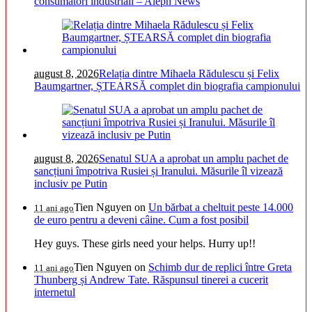
consumatori industriali – Aleph News
august 8, 2026
Relația dintre Mihaela Rădulescu și Felix
Baumgartner, ȘTEARSĂ complet din biografia campionului
august 8, 2026
Senatul SUA a aprobat un amplu pachet de
sancțiuni împotriva Rusiei și Iranului. Măsurile îl vizează
inclusiv pe Putin
Tien Nguyen
on
Un bărbat a cheltuit peste 14.000
11 ani ago
de euro pentru a deveni câine. Cum a fost posibil
Hey guys. These girls need your helps. Hurry up!!
Tien Nguyen
on
Schimb dur de replici între Greta
11 ani ago
Thunberg și Andrew Tate. Răspunsul tinerei a cucerit
internetul