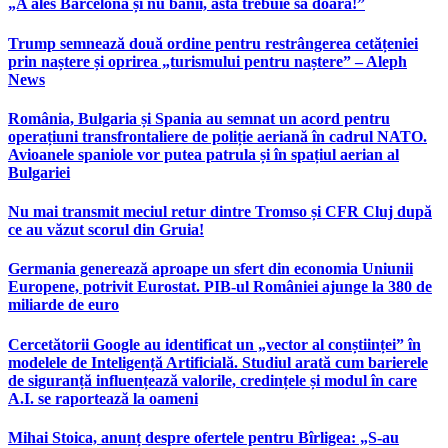
„A ales Barcelona și nu banii, asta trebuie să doară!”
Trump semnează două ordine pentru restrângerea cetățeniei
prin naștere și oprirea „turismului pentru naștere” – Aleph
News
România, Bulgaria și Spania au semnat un acord pentru
operațiuni transfrontaliere de poliție aeriană în cadrul NATO.
Avioanele spaniole vor putea patrula și în spațiul aerian al
Bulgariei
Nu mai transmit meciul retur dintre Tromso și CFR Cluj după
ce au văzut scorul din Gruia!
Germania generează aproape un sfert din economia Uniunii
Europene, potrivit Eurostat. PIB-ul României ajunge la 380 de
miliarde de euro
Cercetătorii Google au identificat un „vector al conștiinței” în
modelele de Inteligență Artificială. Studiul arată cum barierele
de siguranță influențează valorile, credințele și modul în care
A.I. se raportează la oameni
Mihai Stoica, anunț despre ofertele pentru Bîrligea: „S-au