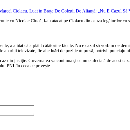
n frunte cu Nicolae Ciucă, l-au atacat pe Ciolacu din cauza legăturilor cu 
nte, a arătat că a plătit călătoriile făcute. Nu e cazul să vorbim de demi
apariții televizate, fie alte luări de poziție în presă, potrivit punctajulu
n caz din justiție. Guvernarea va continua și ea nu e afectată de acest caz
ajului PNL în ceea ce privește…