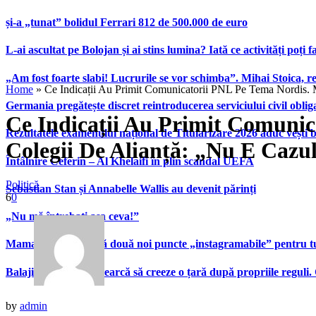
și-a „tunat” bolidul Ferrari 812 de 500.000 de euro
L-ai ascultat pe Bolojan și ai stins lumina? Iată ce activități poți 
„Am fost foarte slabi! Lucrurile se vor schimba”. Mihai Stoica,
Home
»
Ce Indicații Au Primit Comunicatorii PNL Pe Tema Nordis. 
Germania pregătește discret reintroducerea serviciului civil oblig
Ce Indicații Au Primit Comunic
Rezultatele examenului național de Titularizare 2026 aduc vești 
Colegii De Alianță: „Nu E Cazu
Întâlnire Ceferin – Al Khelaifi în plin scandal UEFA
Politică
Sebastian Stan și Annabelle Wallis au devenit părinți
6
0
„Nu mă întrebați așa ceva!”
Mamaia inaugurează două noi puncte „instagramabile” pentru turi
Balaji Srinivasan încearcă să creeze o țară după propriile reguli.
by
admin