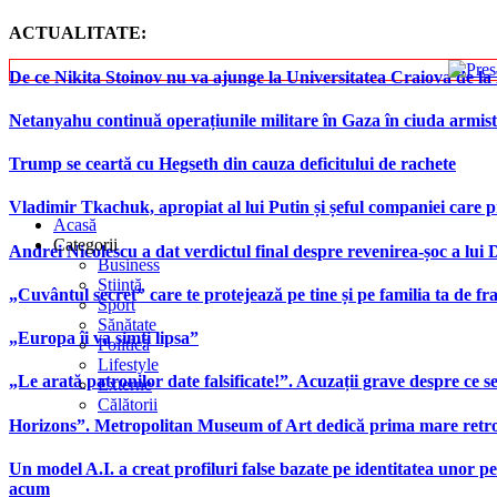
ACTUALITATE:
De ce Nikita Stoinov nu va ajunge la Universitatea Craiova de la Di
Netanyahu continuă operațiunile militare în Gaza în ciuda armist
Trump se ceartă cu Hegseth din cauza deficitului de rachete
Vladimir Tkachuk, apropiat al lui Putin și șeful companiei care 
Acasă
Categorii
Andrei Nicolescu a dat verdictul final despre revenirea-șoc a lui
Business
Știință
„Cuvântul secret” care te protejează pe tine și pe familia ta de fra
Sport
Sănătate
„Europa îi va simți lipsa”
Politică
Lifestyle
„Le arată patronilor date falsificate!”. Acuzații grave despre ce s
Externe
Călătorii
Horizons”. Metropolitan Museum of Art dedică prima mare retrospe
Un model A.I. a creat profiluri false bazate pe identitatea unor p
acum