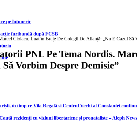
face pe întuneric
 reacție furibundă după FCSB
Marcel Ciolacu, Luat în Brațe De Colegii De Alianță: „Nu E Cazul Să
atoriu
atorii PNL Pe Tema Nordis. Marc
bune
l Să Vorbim Despre Demisie”
ști, în timp ce Vila Regală și Centrul Vechi al Constanței continu
 Caută rezidenți cu viziuni libertariene și pronataliste – Aleph New