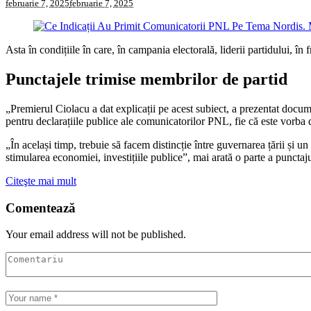
februarie 7, 2025
februarie 7, 2025
Asta în condițiile în care, în campania electorală, liderii partidului, î
Punctajele trimise membrilor de partid
„Premierul Ciolacu a dat explicații pe acest subiect, a prezentat docume
pentru declarațiile publice ale comunicatorilor PNL, fie că este vorba de 
„În același timp, trebuie să facem distincție între guvernarea țării și u
stimularea economiei, investițiile publice”, mai arată o parte a punct
Citeşte mai mult
Comentează
Your email address will not be published.