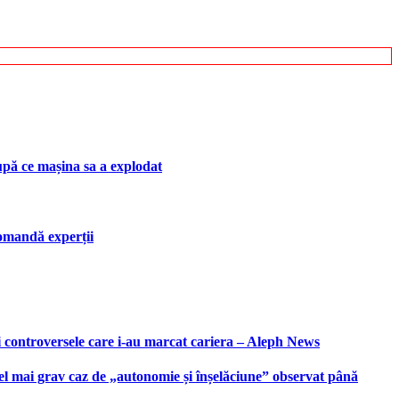
upă ce mașina sa a explodat
ecomandă experții
i controversele care i-au marcat cariera – Aleph News
 cel mai grav caz de „autonomie și înșelăciune” observat până