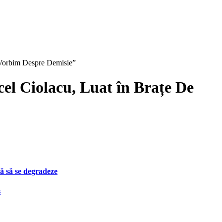
 Vorbim Despre Demisie”
el Ciolacu, Luat în Brațe De
ă să se degradeze
s