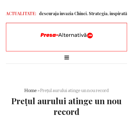
elor” pentru a descuraja invazia Chinei. Strategia, inspirată de Uc
ACTUALITATE:
Home
»
Prețul aurului atinge un nou record
Prețul aurului atinge un nou
record