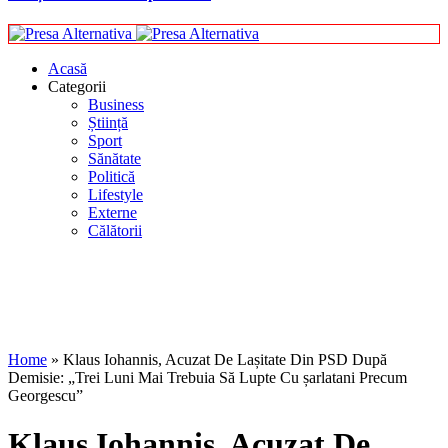
Acasă
Categorii
Business
Știință
Sport
Sănătate
Politică
Lifestyle
Externe
Călătorii
Home
»
Klaus Iohannis, Acuzat De Lașitate Din PSD După
Demisie: „Trei Luni Mai Trebuia Să Lupte Cu șarlatani Precum
Georgescu”
Klaus Iohannis, Acuzat De