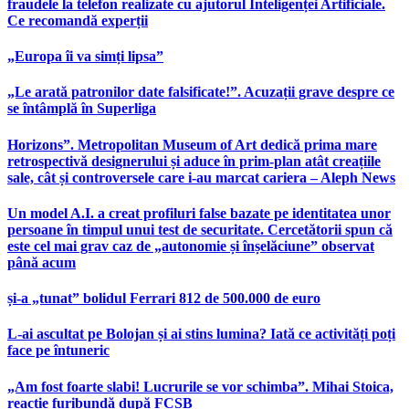
fraudele la telefon realizate cu ajutorul Inteligenței Artificiale.
Ce recomandă experții
„Europa îi va simți lipsa”
„Le arată patronilor date falsificate!”. Acuzații grave despre ce
se întâmplă în Superliga
Horizons”. Metropolitan Museum of Art dedică prima mare
retrospectivă designerului și aduce în prim-plan atât creațiile
sale, cât și controversele care i-au marcat cariera – Aleph News
Un model A.I. a creat profiluri false bazate pe identitatea unor
persoane în timpul unui test de securitate. Cercetătorii spun că
este cel mai grav caz de „autonomie și înșelăciune” observat
până acum
și-a „tunat” bolidul Ferrari 812 de 500.000 de euro
L-ai ascultat pe Bolojan și ai stins lumina? Iată ce activități poți
face pe întuneric
„Am fost foarte slabi! Lucrurile se vor schimba”. Mihai Stoica,
reacție furibundă după FCSB