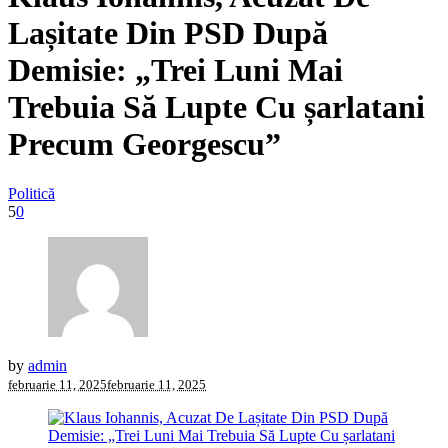
Lașitate Din PSD După
Demisie: „Trei Luni Mai
Trebuia Să Lupte Cu șarlatani
Precum Georgescu”
Politică
5
0
by
admin
februarie 11, 2025
februarie 11, 2025