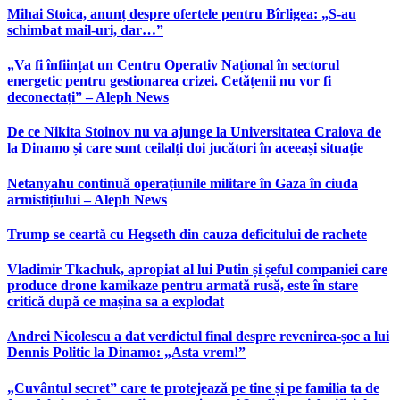
Mihai Stoica, anunț despre ofertele pentru Bîrligea: „S-au
schimbat mail-uri, dar…”
„Va fi înființat un Centru Operativ Național în sectorul
energetic pentru gestionarea crizei. Cetățenii nu vor fi
deconectați” – Aleph News
De ce Nikita Stoinov nu va ajunge la Universitatea Craiova de
la Dinamo și care sunt ceilalți doi jucători în aceeași situație
Netanyahu continuă operațiunile militare în Gaza în ciuda
armistițiului – Aleph News
Trump se ceartă cu Hegseth din cauza deficitului de rachete
Vladimir Tkachuk, apropiat al lui Putin și șeful companiei care
produce drone kamikaze pentru armată rusă, este în stare
critică după ce mașina sa a explodat
Andrei Nicolescu a dat verdictul final despre revenirea-șoc a lui
Dennis Politic la Dinamo: „Asta vrem!”
„Cuvântul secret” care te protejează pe tine și pe familia ta de