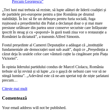
„Trei luni mai trebuia să reziste, să lupte alături de liderii coaliției și
de partidele pro-europene pentru a ține România pe drumul
stabilității. În loc să fie un debușeu pentru furia socială, fuga
rușinoasă a președintelui din Palat a declanșat doar o și mai mare
presiune urlătoare din partea unor conserve securiste care înfășurate
ipocrit în steag și cu «poporul» în gură toată ziua vor o restaurație a
României la dictatură”, a transmis Alfred Simonis.
Fostul președinte al Camerei Deputaților a adăugat că „instituțiile
fundamentale ale democrației sunt sub asalt”, după ce „Președinția a
căzut deja în uralele celor care vântură cuțite la cingătoare prin Piața
Victoriei”.
În opinia liderului partidului condus de Marcel Ciolacu, România
trebuie să își revină și să lupte „cu o gașcă de nebuni care vor să ne
stingă lumina”. „Adevărul este că ne-am speriat toți de niște șarlatani
precum…
Citeşte mai mult
Comentează
Your email address will not be published.