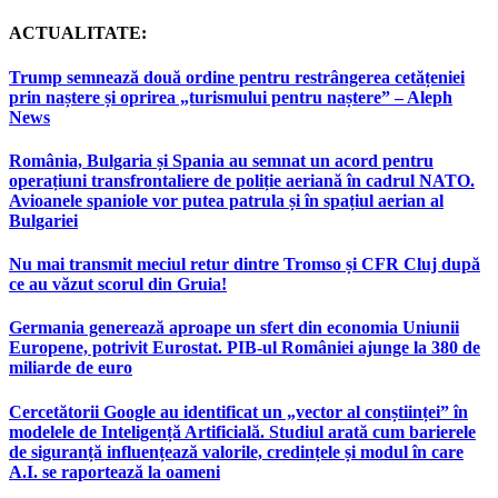
ACTUALITATE:
Trump semnează două ordine pentru restrângerea cetățeniei
prin naștere și oprirea „turismului pentru naștere” – Aleph
News
România, Bulgaria și Spania au semnat un acord pentru
operațiuni transfrontaliere de poliție aeriană în cadrul NATO.
Avioanele spaniole vor putea patrula și în spațiul aerian al
Bulgariei
Nu mai transmit meciul retur dintre Tromso și CFR Cluj după
ce au văzut scorul din Gruia!
Germania generează aproape un sfert din economia Uniunii
Europene, potrivit Eurostat. PIB-ul României ajunge la 380 de
miliarde de euro
Cercetătorii Google au identificat un „vector al conștiinței” în
modelele de Inteligență Artificială. Studiul arată cum barierele
de siguranță influențează valorile, credințele și modul în care
A.I. se raportează la oameni