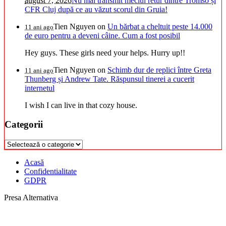
august 7, 2026
Nu mai transmit meciul retur dintre Tromso și
CFR Cluj după ce au văzut scorul din Gruia!
Tien Nguyen
on
Un bărbat a cheltuit peste 14.000
11 ani ago
de euro pentru a deveni câine. Cum a fost posibil
Hey guys. These girls need your helps. Hurry up!!
Tien Nguyen
on
Schimb dur de replici între Greta
11 ani ago
Thunberg și Andrew Tate. Răspunsul tinerei a cucerit
internetul
I wish I can live in that cozy house.
Categorii
Categorii
Acasă
Confidentialitate
GDPR
Presa Alternativa