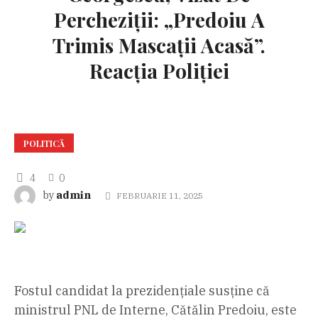
Percheziții: „Predoiu A
Trimis Mascații Acasă”.
Reacția Poliției
POLITICĂ
4
0
admin
by
FEBRUARIE 11, 2025
Fostul candidat la prezidențiale susține că
ministrul PNL de Interne, Cătălin Predoiu, este