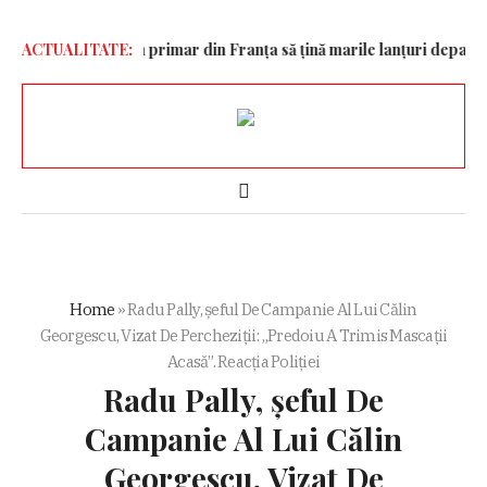
 Cum încearcă un primar din Franța să țină marile lanțuri departe d
ACTUALITATE:
Home
»
Radu Pally, șeful De Campanie Al Lui Călin
Georgescu, Vizat De Percheziții: „Predoiu A Trimis Mascații
Acasă”. Reacția Poliției
Radu Pally, șeful De
Campanie Al Lui Călin
Georgescu, Vizat De