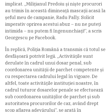
implicat. „Milițianul Predoiu și niște procurori
au trimis în această dimineață mascații acasă la
șeful meu de campanie, Radu Pally. Solicit
imperativ oprirea acestui abuz – nu ne puteți
intimida – nu putem fi îngenunchiați!”, a scris
Georgescu pe Facebook.
În replică, Poliția Română a transmis că totul se
desfășoară potrivit legii. „Activitățile sunt
derulate în cadrul unui dosar penal, sub
coordonarea unității de parchet competente și
cu respectarea cadrului legal în vigoare. De
altfel, toate activitățile instituției noastre, în
cadrul tuturor dosarelor penale se efectuează
sub coordonarea unităților de parchet și sub
autoritatea procurorilor de caz, având drept
scop aflarea adevărului”, se arată în