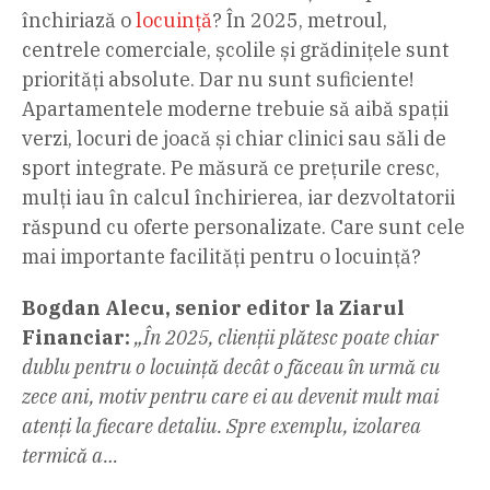
închiriază o
locuință
? În 2025, metroul,
centrele comerciale, școlile și grădinițele sunt
priorități absolute. Dar nu sunt suficiente!
Apartamentele moderne trebuie să aibă spații
verzi, locuri de joacă și chiar clinici sau săli de
sport integrate. Pe măsură ce prețurile cresc,
mulți iau în calcul închirierea, iar dezvoltatorii
răspund cu oferte personalizate. Care sunt cele
mai importante facilități pentru o locuință?
Bogdan Alecu, senior editor la Ziarul
Financiar:
„În 2025, clienții plătesc poate chiar
dublu pentru o locuință decât o făceau în urmă cu
zece ani, motiv pentru care ei au devenit mult mai
atenți la fiecare detaliu. Spre exemplu, izolarea
termică a…