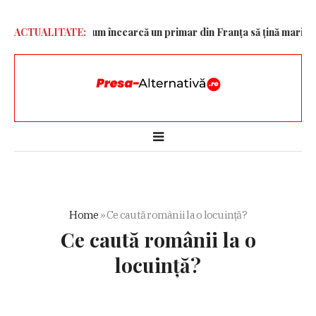
tria fast-food. Cum încearcă un primar din Franța să țină marile la
ACTUALITATE:
Home
»
Ce caută românii la o locuință?
Ce caută românii la o
locuință?