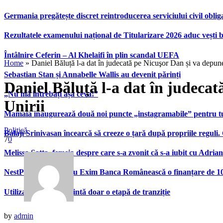
Germania pregătește discret reintroducerea serviciului civil oblig
Rezultatele examenului național de Titularizare 2026 aduc vești 
Întâlnire Ceferin – Al Khelaifi în plin scandal UEFA
Home
»
Daniel Băluță l-a dat în judecată pe Nicuşor Dan și va depun
Sebastian Stan și Annabelle Wallis au devenit părinți
Daniel Băluță l-a dat în judeca
„Nu mă întrebați așa ceva!”
Unirii
Mamaia inaugurează două noi puncte „instagramabile” pentru turi
Politică
Balaji Srinivasan încearcă să creeze o țară după propriile reguli.
7
0
Melissa Satta, femeia despre care s-a zvonit că s-a iubit cu Adria
NestPlus semnează cu Exim Banca Românească o finanțare de 10 m
Utilizarea A.I reprezintă doar o etapă de tranziție
by
admin