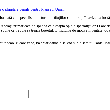
mată din specialiști ai tuturor instituțiilor cu atribuții în avizarea lucrăr
 Același primar care ne spunea că așteaptă opinia specialiștilor. O are 
pune că trebuie să treacă bugetul. O mulțime de motive inventate, doar pe
u fiecare zi care trece, ba chiar daunele se văd și din satelit, Daniel Bălu