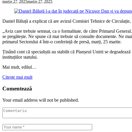
martie 27, 2025
martie 27, 2025
Daniel Băluță a explicat că are avizul Comisiei Tehnice de Circulație, for
„Aviz care trebuie semnat, ca o formalitate, de către Primarul General.
se pregătește. Ne spune că mai trebuie să consulte documente. Ne mai s
primarul Sectorului 4 într-o conferință de presă, marți, 25 martie.
Ținând cont că specialiștii au stabilit că Planșeul Unirii se degradează c
instituțiilor statului.
Mai mult, edilul…
Citeşte mai mult
Comentează
Your email address will not be published.