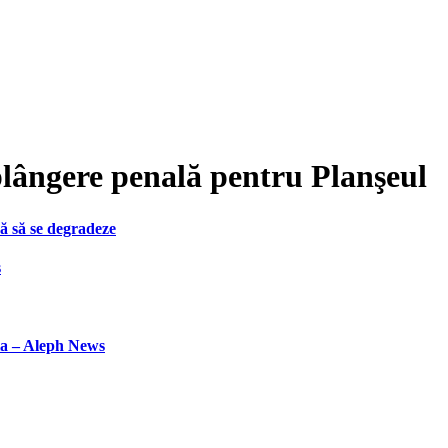
plângere penală pentru Planşeul
ă să se degradeze
s
la – Aleph News