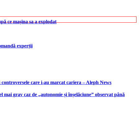
upă ce mașina sa a explodat
ecomandă experții
i controversele care i-au marcat cariera – Aleph News
 cel mai grav caz de „autonomie și înșelăciune” observat până