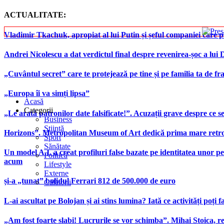
ACTUALITATE:
Vladimir Tkachuk, apropiat al lui Putin și șeful companiei care 
Andrei Nicolescu a dat verdictul final despre revenirea-șoc a lui
„Cuvântul secret” care te protejează pe tine și pe familia ta de fra
„Europa îi va simți lipsa”
Acasă
Categorii
„Le arată patronilor date falsificate!”. Acuzații grave despre ce s
Business
Știință
Horizons”. Metropolitan Museum of Art dedică prima mare retrospe
Sport
Sănătate
Un model A.I. a creat profiluri false bazate pe identitatea unor p
Politică
acum
Lifestyle
Externe
și-a „tunat” bolidul Ferrari 812 de 500.000 de euro
Călătorii
L-ai ascultat pe Bolojan și ai stins lumina? Iată ce activități poți 
„Am fost foarte slabi! Lucrurile se vor schimba”. Mihai Stoica,