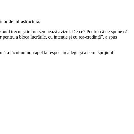
ilor de infrastructură.
de anul trecut și tot nu semnează avizul. De ce? Pentru că ne spune că
ntru a bloca lucrările, cu intenție și cu rea-credință”, a spus
ță a făcut un nou apel la respectarea legii și a cerut sprijinul