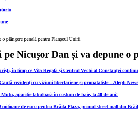
atoriu
bune
e o plângere penală pentru Planşeul Unirii
tă pe Nicuşor Dan și va depune o 
ști, în timp ce Vila Regală și Centrul Vechi al Constanței continu
 Caută rezidenți cu viziuni libertariene și pronataliste – Aleph New
n Mutu, apariție fabuloasă în costum de baie, la 40 de ani!
ilioane de euro pentru Brăila Plaza, primul street mall din Brăi