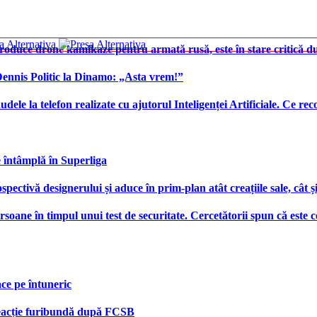
produce drone kamikaze pentru armată rusă, este în stare critică d
 Dennis Politic la Dinamo: „Asta vrem!”
udele la telefon realizate cu ajutorul Inteligenței Artificiale. Ce r
e întâmplă în Superliga
ctivă designerului și aduce în prim-plan atât creațiile sale, cât ș
ersoane în timpul unui test de securitate. Cercetătorii spun că este
face pe întuneric
 reacție furibundă după FCSB